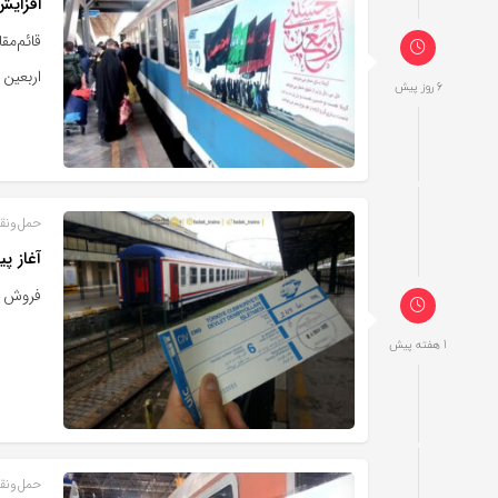
افزایش ۵ درصدی ظرفیت قطارها
اربعین 
6 روز پیش
حمل‌و‌نق
آغاز پ
فروش غیرح
1 هفته پیش
حمل‌و‌نق