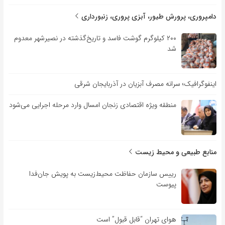
دامپروری، پرورش طیور، آبزی پروری، زنبورداری
۲۰۰ کیلوگرم گوشت فاسد و تاریخ‌گذشته در نصیرشهر معدوم
شد
اینفوگرافیک؛ سرانه مصرف آبزیان در آذربایجان شرقی
منطقه ویژه اقتصادی زنجان امسال وارد مرحله اجرایی می‌شود
منابع طبیعی و محیط زیست
رییس سازمان حفاظت محیط‌زیست به پویش جان‌فدا
پیوست
هوای تهران “قابل قبول” است