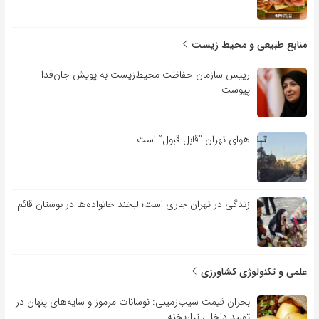
منابع طبیعی و محیط زیست
رییس سازمان حفاظت محیط‌زیست به پویش جان‌فدا
پیوست
هوای تهران “قابل قبول” است
زندگی در تهران جاری است؛ لبخند خانواده‌ها در بوستان قائم
علمی و تکنولوژی کشاورزی
بحران قیمت سیب‌زمینی: نوسانات مرموز و سایه‌های پنهان در
تولید داخلی تراریخته