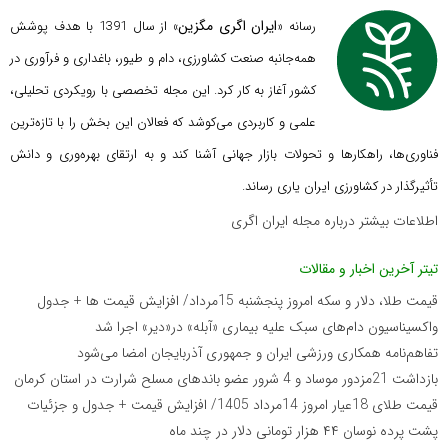
ایران اگری مگزین
رسانه «
» از سال 1391 با هدف پوشش
همه‌جانبه صنعت کشاورزی، دام و طیور، باغداری و فرآوری در
کشور آغاز به کار کرد. این مجله تخصصی با رویکردی تحلیلی،
علمی و کاربردی می‌کوشد که
فعالان این بخش را با تازه‌ترین
فناوری‌ها، راهکارها و تحولات بازار جهانی آشنا کند و به ارتقای بهره‌وری و دانش
تأثیرگذار در کشاورزی ایران یاری رساند.
اطلاعات بیشتر درباره مجله ایران اگری
تیتر آخرین اخبار و مقالات
قیمت طلا، دلار و سکه امروز پنجشنبه 15مرداد/ افزایش قیمت ها + جدول
واکسیناسیون دام‌های سبک علیه بیماری «آبله» در«دیر» اجرا شد
تفاهم‌نامه همکاری ورزشی ایران و جمهوری آذربایجان امضا می‌شود
بازداشت 21مزدور موساد و 4 شرور عضو باندهای مسلح شرارت در استان کرمان
قیمت طلای 18عیار امروز 14مرداد 1405/ افزایش قیمت + جدول و جزئیات
پشت پرده نوسان ۴۴ هزار تومانی دلار در چند ماه