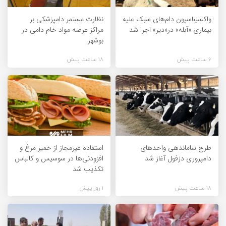
واکسیناسیون دام‌های سبک علیه
نظارت مستمر دامپزشکی بر
بیماری «آبله» در«دیر» اجرا شد
مراکز عرضه مواد خام دامی در
بوشهر
6 ساعت پیش
18 ساعت پیش
طرح ساماندهی واحدهای
استفاده غیرمجاز از خمیر مرغ و
دامپروری دزفول آغاز شد
افزودنی‌ها در سوسیس و کالباس
تکذیب شد
18 ساعت پیش
1 روز پیش