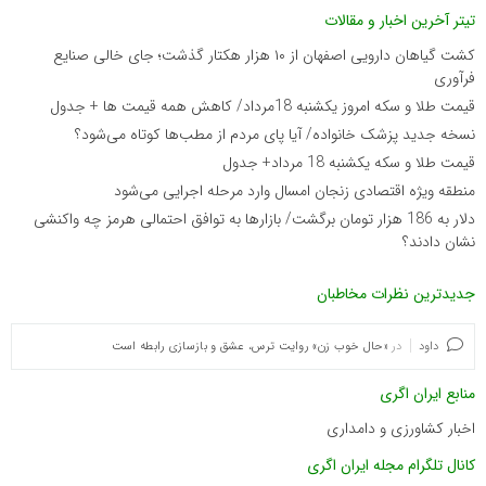
تیتر آخرین اخبار و مقالات
کشت گیاهان دارویی اصفهان از ۱۰ هزار هکتار گذشت؛ جای خالی صنایع
فرآوری
قیمت طلا و سکه امروز یکشنبه 18مرداد/ کاهش همه قیمت ها + جدول
نسخه جدید پزشک خانواده/ آیا پای مردم از مطب‌ها‌ کوتاه می‌شود؟
قیمت طلا و سکه یکشنبه 18 مرداد+ جدول
منطقه ویژه اقتصادی زنجان امسال وارد مرحله اجرایی می‌شود
دلار به 186 هزار تومان برگشت/ بازارها به توافق احتمالی هرمز چه واکنشی
نشان دادند؟
جدیدترین نظرات مخاطبان
داود
در
«حال خوب زن» روایت ترس، عشق و بازسازی رابطه است
منابع ایران اگری
اخبار کشاورزی و دامداری
کانال تلگرام مجله ایران اگری