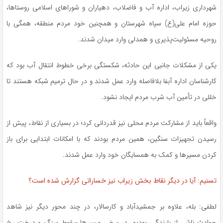
شهرداری زیراب، اداره آب و فاضلاب، دهیاران و شوراهای اسلامی روستاها،
حوزه امام علی(ع) سپاه شهرستان و همچنین خود مردم منطقه، همگی با
روحیه مسئولیت‌پذیری و همدلی وارد میدان شدند.
یکی از مشکلات جانبی این حادثه، شکستگی برخی خطوط انتقال آب بود که
کارشناسان اداره آبفا بلافاصله وارد عمل شدند و در حال ترمیم شبکه هستند تا
خللی در تأمین آب شرب مردم ایجاد نشود.
واقعاً باید از مشارکت مردم محلی نیز قدردانی کرد؛ در بسیاری از نقاط، پیش از
رسیدن تجهیزات سنگین، همین مردم بودند که با امکانات ابتدایی برای باز
کردن مسیرها و کمک به همسایگان خود وارد عمل شدند.
تسنیم: آیا در دیگر نقاط بخش زیراب نیز خساراتی گزارش شده است؟
لطفی: بله، علاوه بر جمشیدآباد و کارسالار، در چند محور دیگر نیز شاهد
حوادث ناشی از بارندگی بودیم. در برخی مسیرها سقوط سنگ و درخت رخ