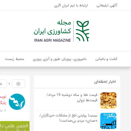
آگهی تبلیغاتی
ارتباط با تیم ایران اگری
کشت و باغبانی
دامپروری، پرورش طیور و آبزی پروری
محیط زیست
اخبار لحظه‌ای
عل
قیمت طلا و سکه دوشنبه 19 مرداد/
نویس
قیمت‌ها نزولی
پایگا
8 ماه پیش
ببینید| روایتی تلخ از مشکلات خبرنگاران/
«صدای» ‌مردم بی‌صدا‌ست!