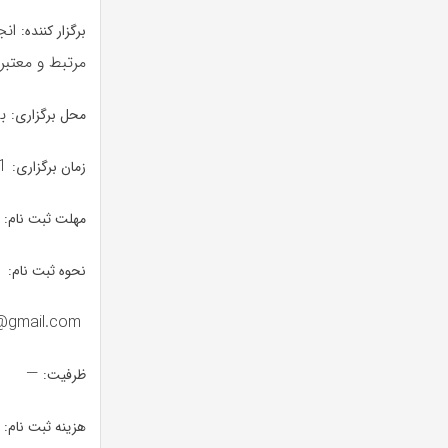
انج
برگزار کننده:
مرتبط و معتبر
به
محل برگزاری:
31 فروردین تا 15 اردیبهشت 1404
زمان برگزاری:
—
مهلت ثبت نام:
نحوه ثبت نام: ا
barghamahttps://formafzar.com/form/zyc3mdi.nigeb@gmail.com
—
ظرفیت:
: ۳۰۰ هزار تو
هزینه ثبت نام: