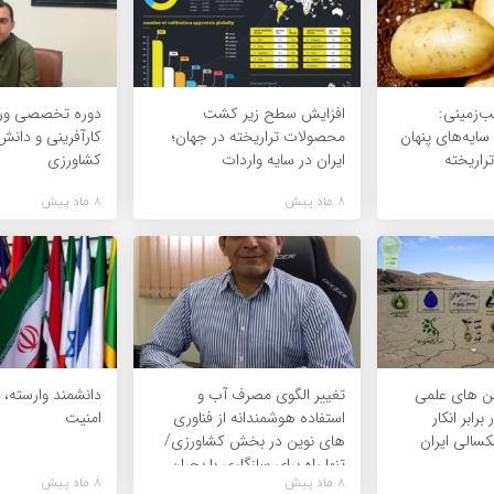
‌زمینی:
افزایش سطح زیر کشت
دوره تخصصی ورو
سایه‌های پنهان
محصولات تراریخته در جهان؛
کارآفرینی و دانش
راریخته
ایران در سایه واردات
کشاورزی
8 ماه پیش
8 ماه پیش
من های علمی
تغییر الگوی مصرف آب و
دانشمند وارسته، پ
رابر انکار
استفاده هوشمندانه از فناوری
امنیت
سالی ایران
های نوین در بخش کشاورزی/
تنها راه برای سازگاری با بحران
8 ماه پیش
8 ماه پیش
های اقلیمی