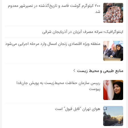
۲۰۰ کیلوگرم گوشت فاسد و تاریخ‌گذشته در نصیرشهر معدوم
شد
اینفوگرافیک؛ سرانه مصرف آبزیان در آذربایجان شرقی
منطقه ویژه اقتصادی زنجان امسال وارد مرحله اجرایی می‌شود
منابع طبیعی و محیط زیست
رییس سازمان حفاظت محیط‌زیست به پویش جان‌فدا
پیوست
هوای تهران “قابل قبول” است