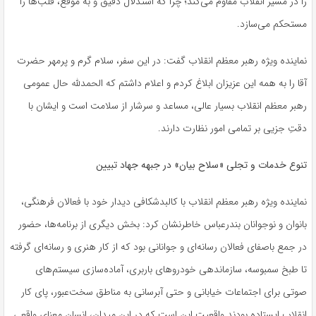
را در مسیر انقلاب مقاوم می‌کند؛ چرا که استدلال دقیق و به موقع، قلب‌ها را
مستحکم می‌سازد.
نماینده ویژه رهبر معظم انقلاب گفت: در این سفر، سلام گرم و پرمهر حضرت
آقا را به همه این عزیزان ابلاغ کردم و اعلام داشتم که الحمدلله حال عمومی
رهبر معظم انقلاب بسیار عالی، مساعد و سرشار از سلامت است و ایشان با
دقتِ جزیی بر تمامی امور نظارت دارند.
تنوع خدمات و تجلی «سلاح بیان» در جبهه جهاد تبیین
نماینده ویژه رهبر معظم انقلاب با کالبدشکافی دیدار خود با فعالان فرهنگی،
بانوان و نوجوانان بندرعباس خاطرنشان کرد: بخش دیگری از برنامه‌ها، حضور
در جمع باصفای فعالان رسانه‌ای و جوانانی بود که از کار هنری و رسانه‌ای گرفته
تا طبخ سمبوسه، سازماندهی خودروهای باربری، آماده‌سازی سیستم‌های
صوتی برای اجتماعات خیابانی و حتی آبرسانی به مناطق سخت‌عبور، پای کار
انقلاب ایستاده بودند واقعیت این است که در این میدان، انسان معنای واقعی