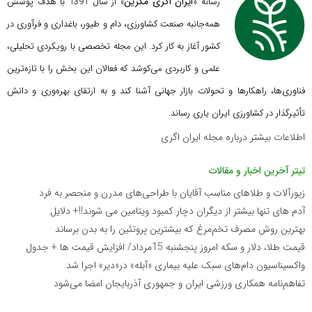
ایران اگری مگزین
رسانه «
» از سال 1391 با هدف پوشش
همه‌جانبه صنعت کشاورزی، دام و طیور، باغداری و فرآوری در
کشور آغاز به کار کرد. این مجله تخصصی با رویکردی تحلیلی،
علمی و کاربردی می‌کوشد که
فعالان این بخش را با تازه‌ترین
فناوری‌ها، راهکارها و تحولات بازار جهانی آشنا کند و به ارتقای بهره‌وری و دانش
تأثیرگذار در کشاورزی ایران یاری رساند.
اطلاعات بیشتر درباره مجله ایران اگری
تیتر آخرین اخبار و مقالات
زیورآلات و طلاهای مناسب آقایان با طراحی‌های مدرن و منحصر به فرد
آدم های تنها بیشتر از دیگران دچار کمبود ویتامین می شوند!!+ دلایل
بهترین روش مصرف تخم‌مرغ که بیشترین پروتئین را به بدن برساند
قیمت طلا، دلار و سکه امروز پنجشنبه 15مرداد/ افزایش قیمت ها + جدول
واکسیناسیون دام‌های سبک علیه بیماری «آبله» در«دیر» اجرا شد
تفاهم‌نامه همکاری ورزشی ایران و جمهوری آذربایجان امضا می‌شود