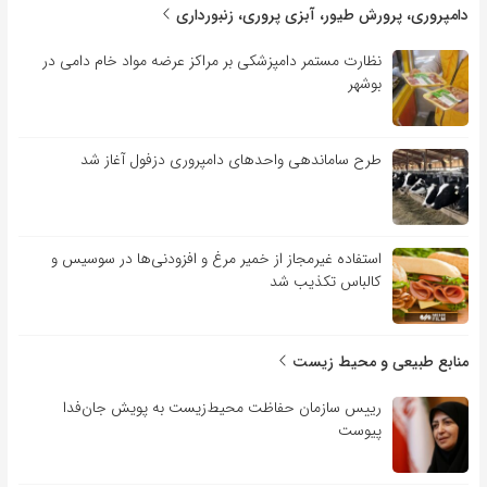
دامپروری، پرورش طیور، آبزی پروری، زنبورداری
نظارت مستمر دامپزشکی بر مراکز عرضه مواد خام دامی در
بوشهر
طرح ساماندهی واحدهای دامپروری دزفول آغاز شد
استفاده غیرمجاز از خمیر مرغ و افزودنی‌ها در سوسیس و
کالباس تکذیب شد
منابع طبیعی و محیط زیست
رییس سازمان حفاظت محیط‌زیست به پویش جان‌فدا
پیوست