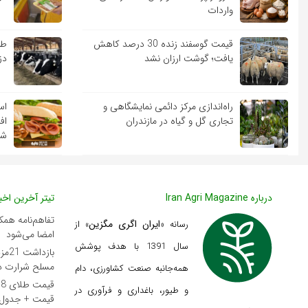
واردات
قیمت گوسفند زنده 30 درصد کاهش
طر
یافت؛ گوشت ارزان نشد
دز
راه‌اندازی مرکز دائمی نمایشگاهی و
اس
تجاری گل و گیاه در مازندران
اف
شد
درباره Iran Agri Magazine
تیتر آخرین اخبا
تفاهم‌نامه همک
ایران اگری مگزین
رسانه «
» از
امضا می‌شود
سال 1391 با هدف پوشش
مسلح شرارت در
همه‌جانبه صنعت کشاورزی، دام
و طیور، باغداری و فرآوری در
قیمت + جدول 