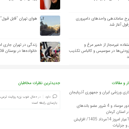
ح ساماندهی واحدهای دامپروری
هوای تهران “قابل قبول”
فول آغاز شد
تفاده غیرمجاز از خمیر مرغ و
زندگی در تهران جاری ا
زودنی‌ها در سوسیس و کالباس تکذیب
خانواده‌ها در بوستان قائ
ر و مقالات
جدیدترین نظرات مخاطبان
اری ورزشی ایران و جمهوری آذربایجان
داود
در
«حال خوب زن» روایت ترس،
بازسازی رابطه است
بازداشت 21مزدور موساد و 4 شرور عضو باندهای
 استان کرمان
قیمت طلای 18عیار امروز 14مرداد 1405/ افزایش
و جزئیات