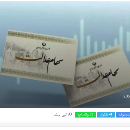
یسبوک
تلگرام
واتساپ
کپی لینک