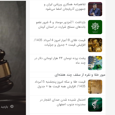
تفاهم‌نامه همکاری ورزشی ایران و
جمهوری آذربایجان امضا می‌شود
بازداشت 21مزدور موساد و 4 شرور عضو
باندهای مسلح شرارت در استان کرمان
قیمت طلای 18عیار امروز 14مرداد 1405/
افزایش قیمت + جدول و جزئیات
پشت پرده نوسان ۴۴ هزار تومانی دلار در
چند ماه
عبور طلا و نقره از سقف چند هفته‌ای
قیمت طلا و سکه امروز پنجشنبه 15مرداد
1405/ افزایش همه قیمت ها + جدول
احتمال شنیده شدن صدای انفجار در
محدوده جنوب اصفهان
بازدید 44