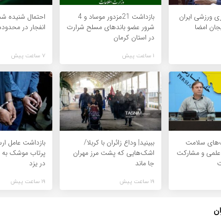
ری ورزشی ایران
بازداشت 21مزدور موساد و 4
احتمال شنیده ش
جان امضا
شرور عضو باندهای مسلح شرارت
انفجار در محدود
در استان کرمان
1 ساعت پیش
7 ساعت پیش
‌های سلامت
ببینید| وداع زائران با کربلا/
بازداشت عامل ارس
 علمی و مشارکت
اشک‌هایی که پشت مرز مهران
پرتاب موشک به ر
ت
جا ماند
در یزد
19 ساعت پیش
19 ساعت پیش
ان