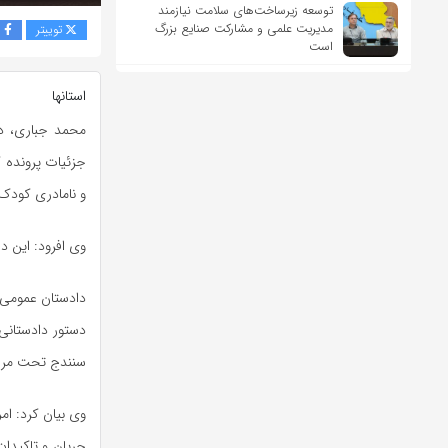
توسعه زیرساخت‌های سلامت نیازمند
مدیریت علمی و مشارکت صنایع بزرگ
توییتر
ف
است
استانها
محمد جباری، دا
جزئیات پرونده 
و نامادری کودک‌
وی افرود: این د
دادستان عمومی 
دستور دادستانی 
سنندج تحت مراقب
وی بیان کرد: ام
جریان و تاکیدات