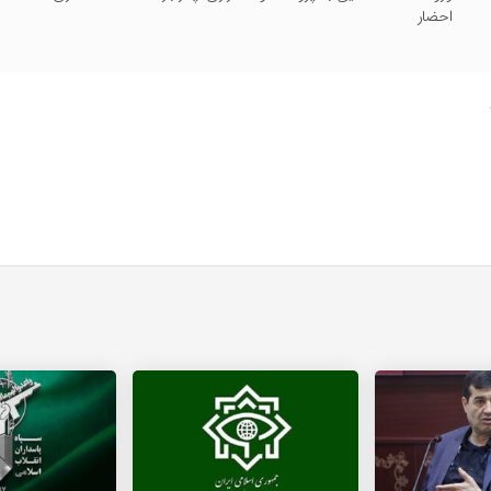
احضار