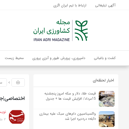
آگهی تبلیغاتی
ارتباط با تیم ایران اگری
کشت و باغبانی
دامپروری، پرورش طیور و آبزی پروری
محیط زیست
اخبار لحظه‌ای
سی
قیمت طلا، دلار و سکه امروز پنجشنبه
اختصاصی|جزئ
15مرداد/ افزایش قیمت ها + جدول
نویس
واکسیناسیون دام‌های سبک علیه بیماری
2 ماه پیش
«آبله» در«دیر» اجرا شد