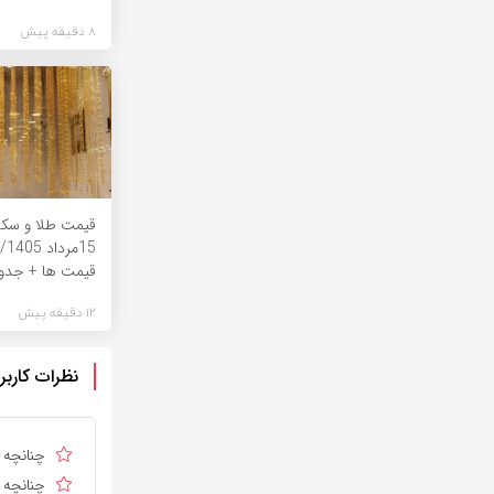
8 دقیقه پیش
قیمت طلا و سکه 
15
قیمت ها + جدو
12 دقیقه پیش
نظرات کاربر
چنانچه د
چنانچه د