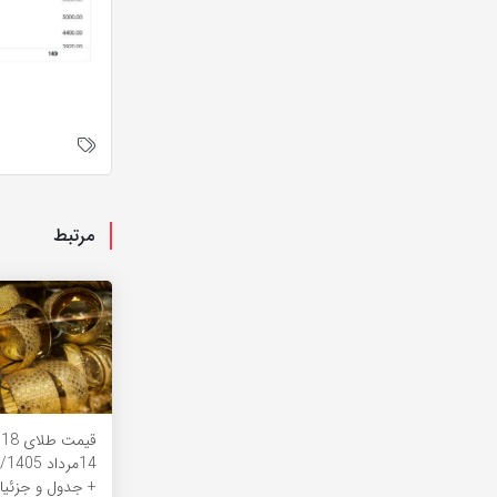
مرتبط
ق
14
+ جدول و جزئیا