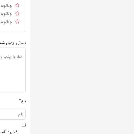
چنانچه ا
چنانچه د
چنانچه د
نشانی ایمیل شم
نام*
ذخیره نام، 