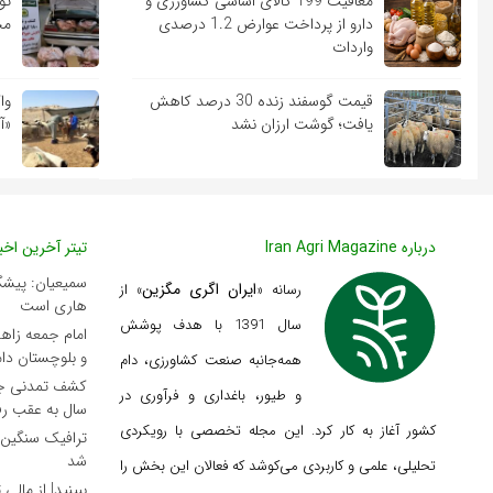
معافیت 199 کالای اساسی کشاورزی و
دارو از پرداخت عوارض 1.2 درصدی
مج
واردات
قیمت گوسفند زنده 30 درصد کاهش
وا
یافت؛ گوشت ارزان نشد
«آ
درباره Iran Agri Magazine
تیتر آخرین اخبا
سمیعیان: پیشگیر
ایران اگری مگزین
رسانه «
» از
هاری است
سال 1391 با هدف پوشش
امام جمعه زاه
و بلوچستان دام
همه‌جانبه صنعت کشاورزی، دام
و طیور، باغداری و فرآوری در
سال به عقب ر
کشور آغاز به کار کرد. این مجله تخصصی با رویکردی
ترافیک سنگین 
شد
تحلیلی، علمی و کاربردی می‌کوشد که
فعالان این بخش را
ببینید| از مالی