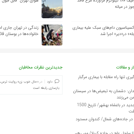
توقیف ۱۸۰ کیلوگرم فرآورده مرغ فاقد
هوای تهران “قابل قبول”
وز در میانه
کسیناسیون دام‌های سبک علیه بیماری
زندگی در تهران جاری ا
بله» در«دیر» اجرا شد
خانواده‌ها در بوستان قائ
ر و مقالات
جدیدترین نظرات مخاطبان
ی تنها راه مقابله با بیماری مرگبار
داود
در
«حال خوب زن» روایت ترس،
بازسازی رابطه است
دان: دشمنان به تبعیض‌ها در سیستان
ن می‌زنند
کشف تمدنی جدید در باغشاه بهشهر/ تاریخ 1500
فت
در جاده‌های شمال/ کندوان مسدود
 تا ساحل عاج در جاده کربلا/ مهر رهبر