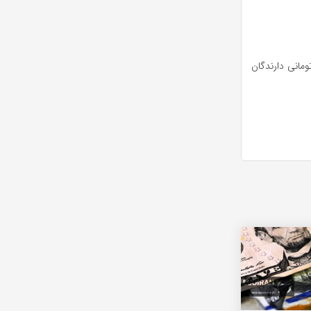
ازار بورس ایران (۲۷ اردیبهشت ۱۴۰۴) ارزش سهام عدالت ۵۳۲ هزارتومانی دارندگان