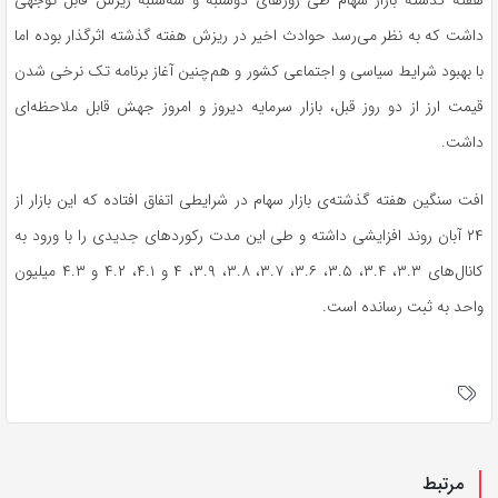
هفته گذشته بازار سهام طی روزهای دوشنبه و سه‌شنبه ریزش قابل توجهی
داشت که به نظر می‌رسد حوادث اخیر در ریزش هفته گذشته اثرگذار بوده اما
با بهبود شرایط سیاسی و اجتماعی کشور و هم‌چنین آغاز برنامه تک نرخی شدن
قیمت ارز از دو روز قبل، بازار سرمایه دیروز و امروز جهش قابل ملاحظه‌ای
داشت.
افت سنگین هفته گذشته‌ی بازار سهام در شرایطی اتفاق افتاده که این بازار از
۲۴ آبان روند افزایشی داشته و طی این مدت رکوردهای جدیدی را با ورود به
کانال‌های ۳.۳، ۳.۴، ۳.۵، ۳.۶، ۳.۷، ۳.۸، ۳.۹، ۴ و ۴.۱، ۴.۲ و ۴.۳ میلیون
واحد به ثبت رسانده است.
مرتبط