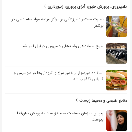
دامپروری، پرورش طیور، آبزی پروری، زنبورداری
نظارت مستمر دامپزشکی بر مراکز عرضه مواد خام دامی در
بوشهر
طرح ساماندهی واحدهای دامپروری دزفول آغاز شد
استفاده غیرمجاز از خمیر مرغ و افزودنی‌ها در سوسیس و
کالباس تکذیب شد
منابع طبیعی و محیط زیست
رییس سازمان حفاظت محیط‌زیست به پویش جان‌فدا
پیوست