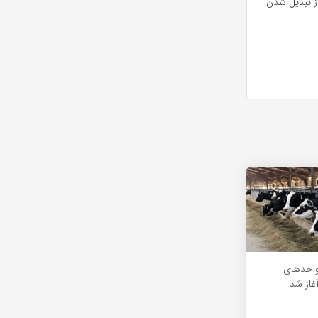
از تبدیل شدن
احدهای
غاز شد