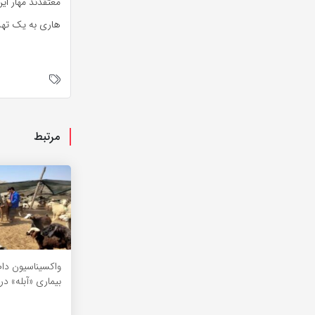
معتقدند مهار ای
هاری به یک تهدی
مرتبط
واکسیناسیون دا
بیماری «آبله» در