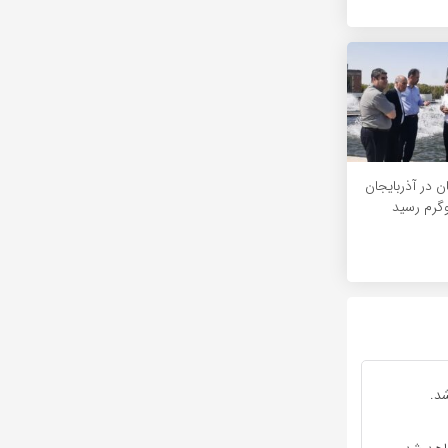
ن در آذربایجان
د.