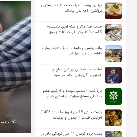
بهترین روش مصرف تخم‌مرغ که بیشترین
پروتئین را به بدن برساند
قیمت طلا، دلار و سکه امروز پنجشنبه
15مرداد/ افزایش قیمت ها + جدول
واکسیناسیون دام‌های سبک علیه بیماری
«آبله» در«دیر» اجرا شد
تفاهم‌نامه همکاری ورزشی ایران و
جمهوری آذربایجان امضا می‌شود
بازداشت 21مزدور موساد و 4 شرور عضو
باندهای مسلح شرارت در استان کرمان
قیمت طلای 18عیار امروز 14مرداد 1405/
افزایش قیمت + جدول و جزئیات
بازدید 82
پشت پرده نوسان ۴۴ هزار تومانی دلار در