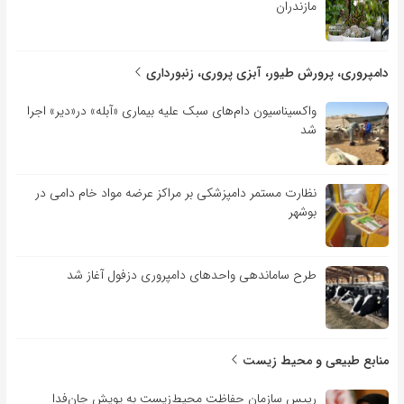
مازندران
دامپروری، پرورش طیور، آبزی پروری، زنبورداری
واکسیناسیون دام‌های سبک علیه بیماری «آبله» در«دیر» اجرا
شد
نظارت مستمر دامپزشکی بر مراکز عرضه مواد خام دامی در
بوشهر
طرح ساماندهی واحدهای دامپروری دزفول آغاز شد
منابع طبیعی و محیط زیست
رییس سازمان حفاظت محیط‌زیست به پویش جان‌فدا