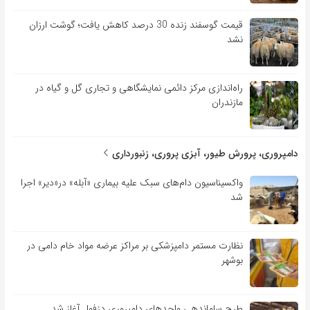
قیمت گوسفند زنده 30 درصد کاهش یافت؛ گوشت ارزان
نشد
راه‌اندازی مرکز دائمی نمایشگاهی و تجاری گل و گیاه در
مازندران
دامپروری، پرورش طیور، آبزی پروری، زنبورداری
واکسیناسیون دام‌های سبک علیه بیماری «آبله» در«دیر» اجرا
شد
نظارت مستمر دامپزشکی بر مراکز عرضه مواد خام دامی در
بوشهر
طرح ساماندهی واحدهای دامپروری دزفول آغاز شد