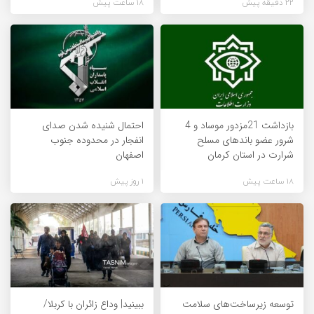
22 دقیقه پیش
18 ساعت پیش
بازداشت 21مزدور موساد و 4
احتمال شنیده شدن صدای
شرور عضو باندهای مسلح
انفجار در محدوده جنوب
شرارت در استان کرمان
اصفهان
18 ساعت پیش
1 روز پیش
توسعه زیرساخت‌های سلامت
ببینید| وداع زائران با کربلا/