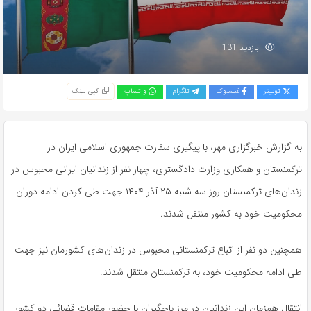
بازدید 131
توییتر
فیسبوک
تلگرام
واتساپ
کپی لینک
به گزارش خبرگزاری مهر، با پیگیری سفارت جمهوری اسلامی ایران در
ترکمنستان و همکاری وزارت دادگستری، چهار نفر از زندانیان ایرانی محبوس در
زندان‌های ترکمنستان روز سه شنبه ۲۵ آذر ۱۴۰۴ جهت طی کردن ادامه دوران
محکومیت خود به کشور منتقل شدند.
همچنین دو نفر از اتباع ترکمنستانی محبوس در زندان‌های کشورمان نیز جهت
طی ادامه محکومیت خود، به ترکمنستان منتقل شدند.
انتقال همزمان این زندانیان در مرز
باجگیران
با حضور مقامات قضائی دو کشور