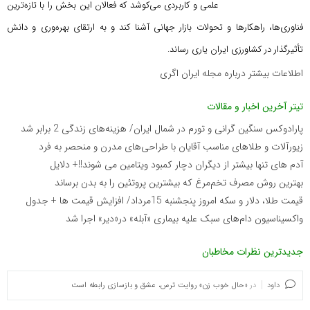
علمی و کاربردی می‌کوشد که
فعالان این بخش را با تازه‌ترین
فناوری‌ها، راهکارها و تحولات بازار جهانی آشنا کند و به ارتقای بهره‌وری و دانش
تأثیرگذار در کشاورزی ایران یاری رساند.
اطلاعات بیشتر درباره مجله ایران اگری
تیتر آخرین اخبار و مقالات
پارادوکس سنگین گرانی و تورم در شمال ایران/ هزینه‌های زندگی 2 برابر ‌شد
زیورآلات و طلاهای مناسب آقایان با طراحی‌های مدرن و منحصر به فرد
آدم های تنها بیشتر از دیگران دچار کمبود ویتامین می شوند!!+ دلایل
بهترین روش مصرف تخم‌مرغ که بیشترین پروتئین را به بدن برساند
قیمت طلا، دلار و سکه امروز پنجشنبه 15مرداد/ افزایش قیمت ها + جدول
واکسیناسیون دام‌های سبک علیه بیماری «آبله» در«دیر» اجرا شد
جدیدترین نظرات مخاطبان
داود
در
«حال خوب زن» روایت ترس، عشق و بازسازی رابطه است