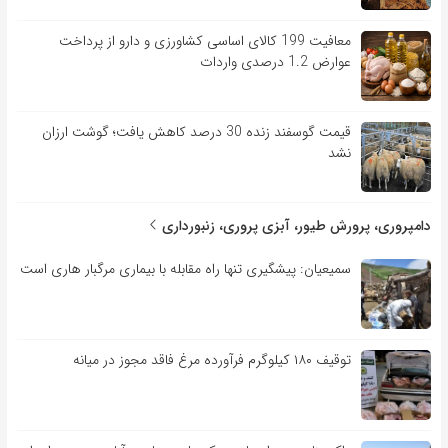
معافیت 199 کالای اساسی کشاورزی و دارو از پرداخت
عوارض 1.2 درصدی واردات
قیمت گوسفند زنده 30 درصد کاهش یافت؛ گوشت ارزان
نشد
دامپروری، پرورش طیور، آبزی پروری، زنبورداری
سمیعیان: پیشگیری تنها راه مقابله با بیماری مرگبار هاری است
توقیف ۱۸۰ کیلوگرم فرآورده مرغ فاقد مجوز در میانه