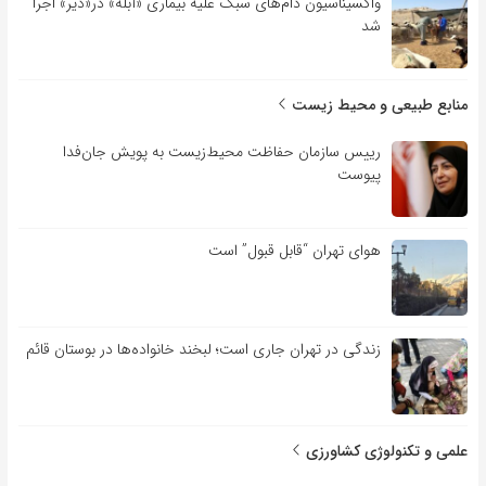
واکسیناسیون دام‌های سبک علیه بیماری «آبله» در«دیر» اجرا
شد
منابع طبیعی و محیط زیست
رییس سازمان حفاظت محیط‌زیست به پویش جان‌فدا
پیوست
هوای تهران “قابل قبول” است
زندگی در تهران جاری است؛ لبخند خانواده‌ها در بوستان قائم
علمی و تکنولوژی کشاورزی