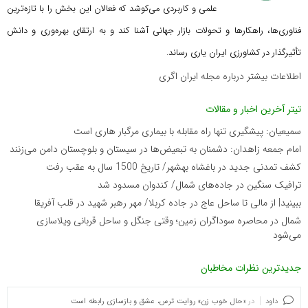
علمی و کاربردی می‌کوشد که
فعالان این بخش را با تازه‌ترین
فناوری‌ها، راهکارها و تحولات بازار جهانی آشنا کند و به ارتقای بهره‌وری و دانش
تأثیرگذار در کشاورزی ایران یاری رساند.
اطلاعات بیشتر درباره مجله ایران اگری
تیتر آخرین اخبار و مقالات
سمیعیان: پیشگیری تنها راه مقابله با بیماری مرگبار هاری است
امام جمعه زاهدان: دشمنان به تبعیض‌ها در سیستان و بلوچستان دامن می‌زنند
کشف تمدنی جدید در باغشاه بهشهر/ تاریخ 1500 سال به عقب رفت
ترافیک سنگین در جاده‌های شمال/ کندوان مسدود شد
ببینید| از مالی تا ساحل عاج در جاده کربلا/ مهر رهبر شهید در قلب آفریقا
شمال در محاصره سوداگران زمین؛ وقتی جنگل و ساحل قربانی ویلاسازی
می‌شود
جدیدترین نظرات مخاطبان
داود
در
«حال خوب زن» روایت ترس، عشق و بازسازی رابطه است