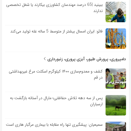
ببینید |65 درصد مهندسان کشاورزی بیکارند یا شغل تخصصی
ندارند
فائو: ایران امسال بیشتر از متوسط 5 ساله غله تولید می‌کند
دامپروری، پرورش طیور، آبزی پروری، زنبورداری
کشف و معدوم‌سازی ۱۴۰۰ کیلوگرم اسکلت مرغ غیربهداشتی
در قم
پس از سه دهه تلاش حفاظتی؛ مارال در آستانه بازگشت به
ارسباران
سمیعیان: پیشگیری تنها راه مقابله با بیماری مرگبار هاری است