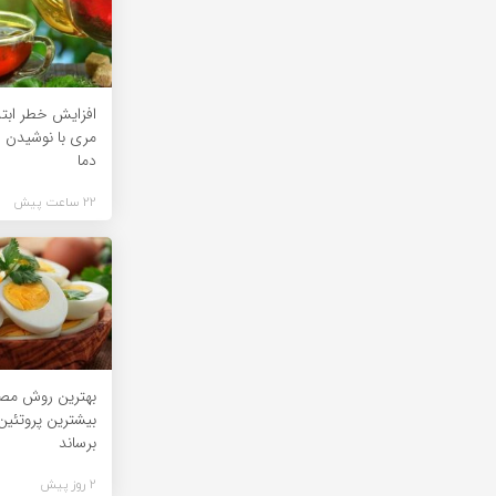
افزایش خطر ابتل
مری با نوشیدن چا
دما
22 ساعت پیش
بهترین روش مص
بیشترین پروتئین 
برساند
2 روز پیش