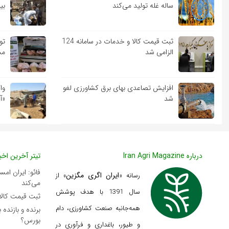
ساله غله تولید می‌کند
بی
ثبت قیمت کالا و خدمات در سامانه 124
الزامی شد
مج
افزایش تصاعدی بهای برق کشاورزی لغو
وا
شد
«آ
درباره Iran Agri Magazine
تیتر آخرین اخبا
ایران اگری مگزین
رسانه «
» از
می‌کند
سال 1391 با هدف پوشش
ثبت قیمت کالا و خدم
همه‌جانبه صنعت کشاورزی، دام
برنده‌ و بازنده 
بورس؟
و طیور، باغداری و فرآوری در