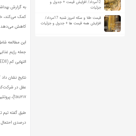
12مرداد/ افزایش قیمت + جدول و
به گزارش بهداش
جزئیات
کمک می‌کند، خطر
قیمت طلا و سکه امروز شنبه 17مرداد/
افزایش همه قیمت ها + جدول و جزئیات
کاهش می‌دهد.
التهابی کم (rEDII) را دنبال کردند. دانشمندان اثرات این رژیم‌ها را بر سیستم عصبی و سلامت مغز آنها بررسی کردند.
نتایج نشان داد 
tau۲۱۷)، پروتئین زنجیره سبک عصبی (NFL) و پروتئین اسید فیبرینولیتیک گلیال (GFAP) را داشتند، مرتبط بود.
درصدی احتمال اب