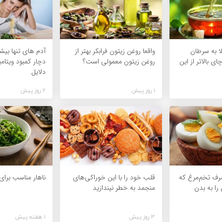
ا به سرطان
واقعا روغن زیتون فرابکر بهتر از
آدم های تنها بیشت
ی بالاتر از این
روغن زیتون معمولی است؟
دچار کمبود ویتام
دلایل
1 روز پیش
2 روز پیش
رف تخم‌مرغ که
قلب خود را با این خوراکی‌های
ناهار مناسب برای
را به بدن
منجمد به خطر نیندازید
3 روز پیش
1 هفته پیش