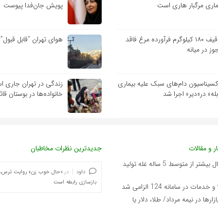
ماری مرگبار هاری است
پویش جان‌فدا پیوست
توقیف ۱۸۰ کیلوگرم فرآورده مرغ فاقد
هوای تهران “قابل قبول”
وز در میانه
کسیناسیون دام‌های سبک علیه بیماری
زندگی در تهران جاری ا
بله» در«دیر» اجرا شد
خانواده‌ها در بوستان قائ
ر و مقالات
جدیدترین نظرات مخاطبان
فائو: ایران امسال بیشتر از متوسط 5 ساله غله تولید
داود
در
«حال خوب زن» روایت ترس،
بازسازی رابطه است
ات در سامانه 124 الزامی شد
بازارها در نیمه مرداد/ طلا، دلار یا