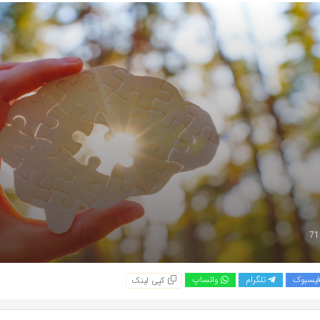
یسبوک
تلگرام
واتساپ
کپی لینک