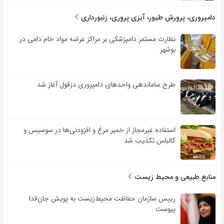
دامپروری، پرورش طیور، آبزی پروری، زنبورداری
نظارت مستمر دامپزشکی بر مراکز عرضه مواد خام دامی در
بوشهر
طرح ساماندهی واحدهای دامپروری دزفول آغاز شد
استفاده غیرمجاز از خمیر مرغ و افزودنی‌ها در سوسیس و
کالباس تکذیب شد
منابع طبیعی و محیط زیست
رییس سازمان حفاظت محیط‌زیست به پویش جان‌فدا
پیوست