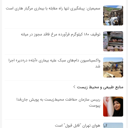
سمیعیان: پیشگیری تنها راه مقابله با بیماری مرگبار هاری است
توقیف ۱۸۰ کیلوگرم فرآورده مرغ فاقد مجوز در میانه
واکسیناسیون دام‌های سبک علیه بیماری «آبله» در«دیر» اجرا
شد
منابع طبیعی و محیط زیست
رییس سازمان حفاظت محیط‌زیست به پویش جان‌فدا
پیوست
هوای تهران “قابل قبول” است