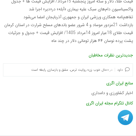
قیمت طلا، دلار و سکه امروز پنجشنبه 15مرداد/ افزایش قیمت ها + جدول
واکسیناسیون دام‌های سبک علیه بیماری «آبله» در«دیر» اجرا شد
تفاهم‌نامه همکاری ورزشی ایران و جمهوری آذربایجان امضا می‌شود
بازداشت 21مزدور موساد و 4 شرور عضو باندهای مسلح شرارت در استان کرمان
قیمت طلای 18عیار امروز 14مرداد 1405/ افزایش قیمت + جدول و جزئیات
پشت پرده نوسان ۴۴ هزار تومانی دلار در چند ماه
جدیدترین نظرات مخاطبان
داود
در
«حال خوب زن» روایت ترس، عشق و بازسازی رابطه است
منابع ایران اگری
اخبار کشاورزی و دامداری
کانال تلگرام مجله ایران اگری