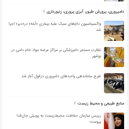
دامپروری، پرورش طیور، آبزی پروری، زنبورداری
واکسیناسیون دام‌های سبک علیه بیماری «آبله» در«دیر» اجرا
شد
نظارت مستمر دامپزشکی بر مراکز عرضه مواد خام دامی در
بوشهر
طرح ساماندهی واحدهای دامپروری دزفول آغاز شد
منابع طبیعی و محیط زیست
رییس سازمان حفاظت محیط‌زیست به پویش جان‌فدا
پیوست