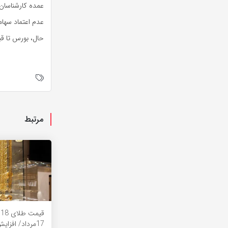
عمده کارشناسان 
عدم اعتماد سهامد
حال، بورس تا قب
مرتبط
ق
17مرداد/ افزا