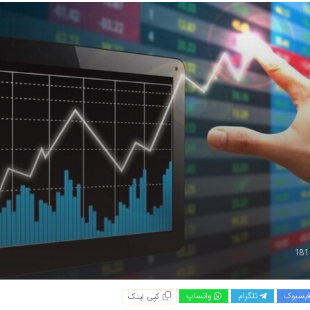
یسبوک
تلگرام
واتساپ
کپی لینک