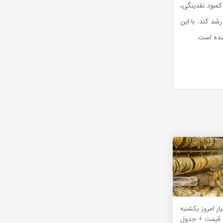
کمبود نقدینگی،
رشد کند. با این
 شده است.
مت طلای 18عیار امروز یکشنبه
ش قیمت + جدول