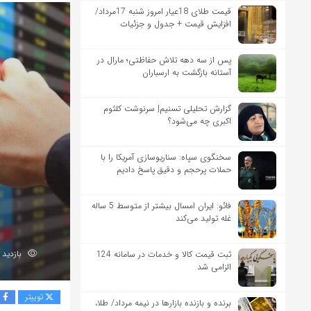
قیمت طلای 18عیار امروز شنبه 17مرداد/
افزایش قیمت + جدول و جزئیات
پس از سه دهه تلاش حفاظتی؛ مارال در
آستانه بازگشت به ارسباران
گزارش تحلیلی تسنیم| سرنوشت کلثوم
اکبری چه می‌شود؟
سخنگوی سپاه: سناریوسازی آمریکا را با
حملات پرحجم‌‌ و دقیق‌ پاسخ دادیم
فائو: ایران امسال بیشتر از متوسط 5 ساله
غله تولید می‌کند
بازدید 181
ثبت قیمت کالا و خدمات در سامانه 124
الزامی شد
توییتر
ف
برنده‌ و بازنده بازارها در نیمه مرداد/ طلا،