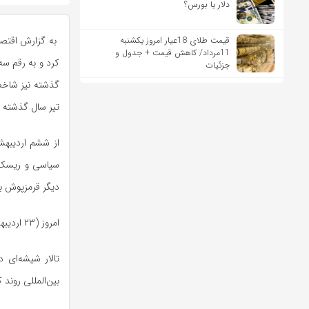
دلار یا بورس؟
قیمت طلای 18عیار امروز یکشنبه
11مرداد/ کاهش قیمت + جدول و
جزئیات
تیر سال گذشته ت
سیاسی و ریسک‌
دیگر قرمزپوش ب
امروز (۲۳ اردیبهشت ۱۴۰۴) شاخص هم‌وزن نیز ۴۷۴۳ واحد افزایش داشت و در عدد ۹۶۸ هزار و ۸۲۶ واحد ایستاد.
بین‌المللی روند