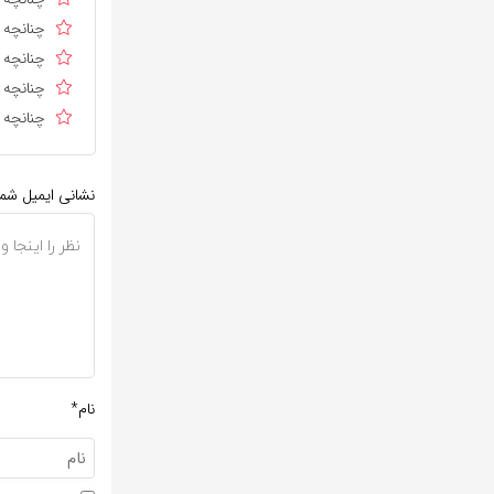
چنانچه د
چنانچه ا
چنانچه د
چنانچه د
نشانی ایمیل شم
نام*