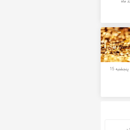
د ماه
قیمت طلا و سکه پنجشنبه 15
د.