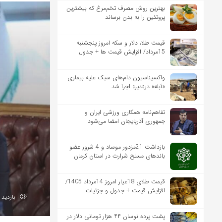
بهترین روش مصرف تخم‌مرغ که بیشترین
پروتئین را به بدن برساند
قیمت طلا، دلار و سکه امروز پنجشنبه
15مرداد/ افزایش قیمت ها + جدول
واکسیناسیون دام‌های سبک علیه بیماری
«آبله» در«دیر» اجرا شد
تفاهم‌نامه همکاری ورزشی ایران و
جمهوری آذربایجان امضا می‌شود
بازداشت 21مزدور موساد و 4 شرور عضو
باندهای مسلح شرارت در استان کرمان
قیمت طلای 18عیار امروز 14مرداد 1405/
افزایش قیمت + جدول و جزئیات
بازدید 202
پشت پرده نوسان ۴۴ هزار تومانی دلار در