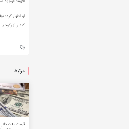
افزود: «وجود صن
او اظهار کرد: 
کند و از رکود ی
مرتبط
قیمت طلا، دلار 