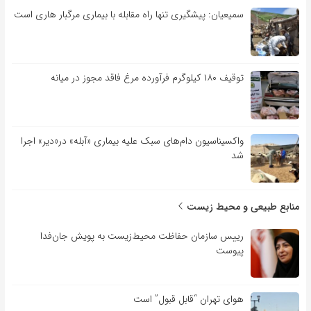
سمیعیان: پیشگیری تنها راه مقابله با بیماری مرگبار هاری است
توقیف ۱۸۰ کیلوگرم فرآورده مرغ فاقد مجوز در میانه
واکسیناسیون دام‌های سبک علیه بیماری «آبله» در«دیر» اجرا
شد
منابع طبیعی و محیط زیست
رییس سازمان حفاظت محیط‌زیست به پویش جان‌فدا
پیوست
هوای تهران “قابل قبول” است