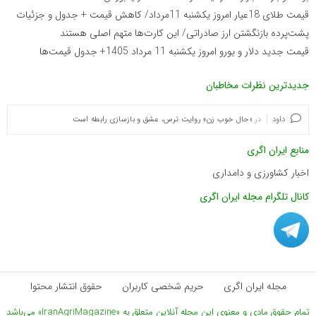
قیمت طلای 18عیار امروز یکشنبه 11مرداد/ کاهش قیمت + جدول و جزئیات
پشت‌پرده بازنگشتن ارز صادراتی/ این کارت‌ها متهم اصلی هستند
قیمت جدید دلار و یورو امروز یکشنبه 11 مرداد 1405+ جدول قیمت‌ها
جدیدترین نظرات مخاطبان
داود
در
«حال خوب زن» روایت ترس، عشق و بازسازی رابطه است
منابع ایران اگری
اخبار کشاورزی و دامداری
کانال تلگرام مجله ایران اگری
مجله ایران اگری
حریم شخصی کاربران
حقوق انتشار محتوا
تمام حقوق مادی و معنوی این مجله آنلاین متعلق به «IranAgriMagazine» می‌باشد