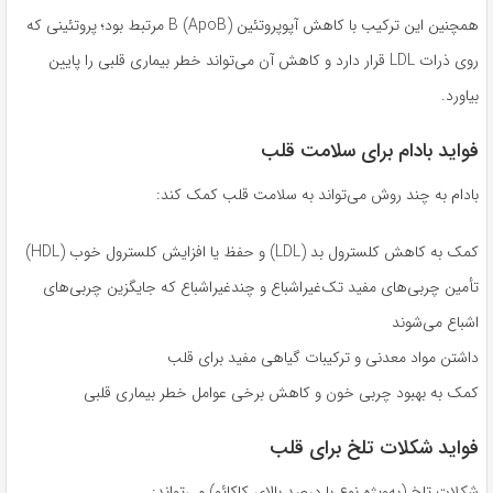
همچنین این ترکیب با کاهش آپوپروتئین B (ApoB) مرتبط بود؛ پروتئینی که
روی ذرات LDL قرار دارد و کاهش آن می‌تواند خطر بیماری قلبی را پایین
بیاورد.
فواید بادام برای سلامت قلب
بادام به چند روش می‌تواند به سلامت قلب کمک کند:
کمک به کاهش کلسترول بد (LDL) و حفظ یا افزایش کلسترول خوب (HDL)
تأمین چربی‌های مفید تک‌غیراشباع و چندغیراشباع که جایگزین چربی‌های
اشباع می‌شوند
داشتن مواد معدنی و ترکیبات گیاهی مفید برای قلب
کمک به بهبود چربی خون و کاهش برخی عوامل خطر بیماری قلبی
فواید شکلات تلخ برای قلب
شکلات تلخ (به‌ویژه نوع با درصد بالای کاکائو) می‌تواند: