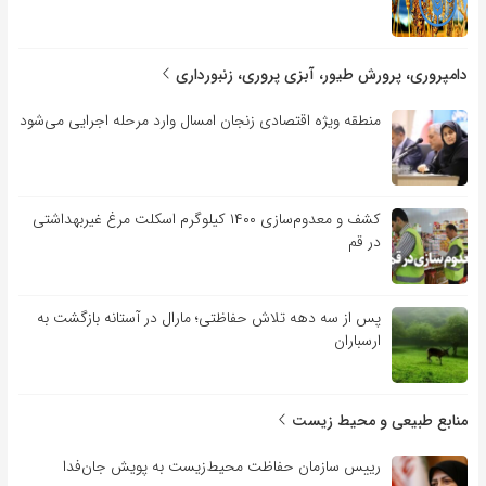
دامپروری، پرورش طیور، آبزی پروری، زنبورداری
منطقه ویژه اقتصادی زنجان امسال وارد مرحله اجرایی می‌شود
کشف و معدوم‌سازی ۱۴۰۰ کیلوگرم اسکلت مرغ غیربهداشتی
در قم
پس از سه دهه تلاش حفاظتی؛ مارال در آستانه بازگشت به
ارسباران
منابع طبیعی و محیط زیست
رییس سازمان حفاظت محیط‌زیست به پویش جان‌فدا