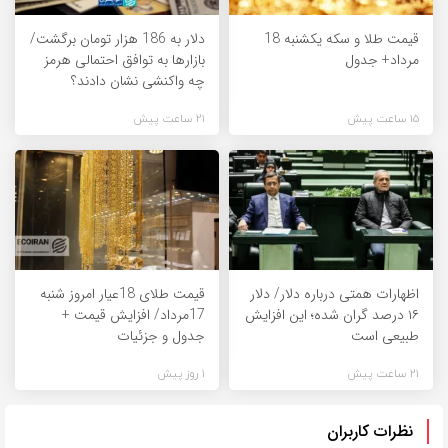
قیمت طلا و سکه یکشنبه 18
دلار به 186 هزار تومان برگشت/
مرداد+ جدول
بازارها به توافق احتمالی هرمز
چه واکنشی نشان دادند؟
15 ساعت پیش
21 ساعت پیش
اظهارات همتی درباره دلار/ دلار
قیمت طلای 18عیار امروز شنبه
۱۶ درصد گران شده؛ این افزایش
17مرداد/ افزایش قیمت +
طبیعی است
جدول و جزئیات
21 ساعت پیش
1 روز پیش
نظرات کاربران