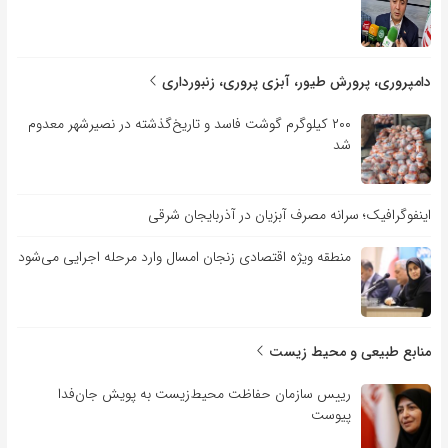
دامپروری، پرورش طیور، آبزی پروری، زنبورداری
۲۰۰ کیلوگرم گوشت فاسد و تاریخ‌گذشته در نصیرشهر معدوم
شد
اینفوگرافیک؛ سرانه مصرف آبزیان در آذربایجان شرقی
منطقه ویژه اقتصادی زنجان امسال وارد مرحله اجرایی می‌شود
منابع طبیعی و محیط زیست
رییس سازمان حفاظت محیط‌زیست به پویش جان‌فدا
پیوست