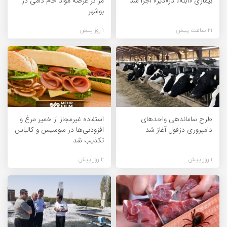
بیماری «آبله» در«دیر» اجرا شد
مراکز عرضه مواد خام دامی در
بوشهر
21 ساعت پیش
1 روز پیش
طرح ساماندهی واحدهای
استفاده غیرمجاز از خمیر مرغ و
دامپروری دزفول آغاز شد
افزودنی‌ها در سوسیس و کالباس
تکذیب شد
1 روز پیش
2 روز پیش