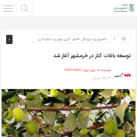
0
دامپروری، پرورش طیور، آبزی پروری، زنبورداری
توسعه باغات کنار در خرمشهر آغاز شد
نویسنده:
مهر نیوز mehrnews
3 ماه پیش