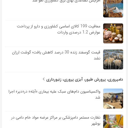
افزایش تصاعدی بهای برق کشاورزی لغو شد
معافیت 199 کالای اساسی کشاورزی و دارو از پرداخت
عوارض 1.2 درصدی واردات
قیمت گوسفند زنده 30 درصد کاهش یافت؛ گوشت ارزان
نشد
دامپروری، پرورش طیور، آبزی پروری، زنبورداری
واکسیناسیون دام‌های سبک علیه بیماری «آبله» در«دیر» اجرا
شد
نظارت مستمر دامپزشکی بر مراکز عرضه مواد خام دامی در
بوشهر