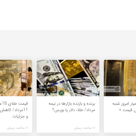
یمت طلای 18عیار امروز شنبه
برنده‌ و بازنده بازارها در نیمه
قی
یش قیمت +
مرداد/ طلا، دلار یا بورس؟
11مرداد/ کاه
و جزئیات
8 ساعت پیش
8 ساعت پیش