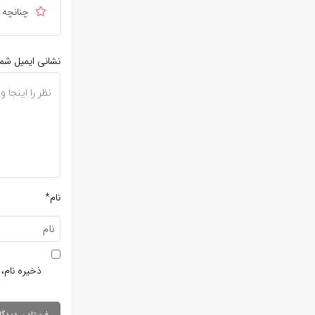
چنانچه د
نشانی ایمیل شم
نام*
ذخیره نام، 