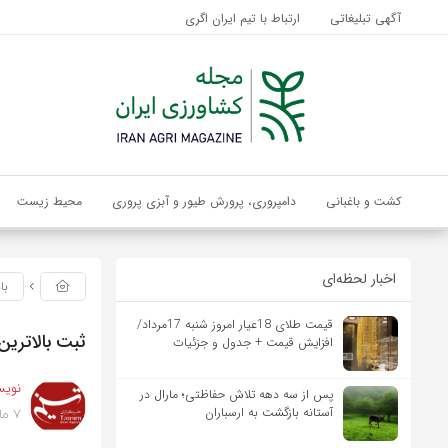
آگهی تبلیغاتی
ارتباط با تیم ایران اگری
کشت و باغبانی
دامپروری، پرورش طیور و آبزی پروری
محیط زیست
اخبار لحظه‌ای
با
قیمت طلای 18عیار امروز شنبه 17مرداد/
ثبت بالاترین
افزایش قیمت + جدول و جزئیات
نویس
پس از سه دهه تلاش حفاظتی؛ مارال در
7 ماه پیش
آستانه بازگشت به ارسباران