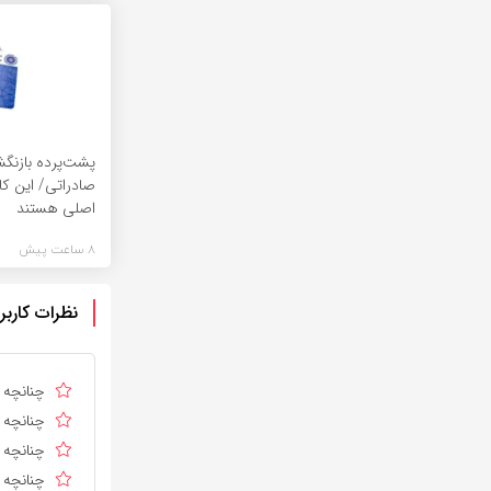
پشت‌پرده بازنگش
صادراتی/ این کا
اصلی هستند
8 ساعت پیش
نظرات کاربر
چنانچه د
چنانچه د
چنانچه ا
چنانچه د