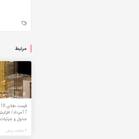
مرتبط
ق
17مرداد/ افزا
جدول و جزئیات
2 ساعت پیش