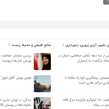
 طیور، آبزی پروری، زنبورداری
منابع طبیعی و محیط زیست
 از سه دهه تلاش حفاظتی؛ مارال در
رییس سازمان حفاظت م
تانه بازگشت به ارسباران
پویش جان‌فدا پیوست
یعیان: پیشگیری تنها راه مقابله با
هوای تهران “قابل قبول”
ماری مرگبار هاری است
توقیف ۱۸۰ کیلوگرم فرآورده مرغ فاقد
زندگی در تهران جاری ا
وز در میانه
خانواده‌ها در بوستان قائ