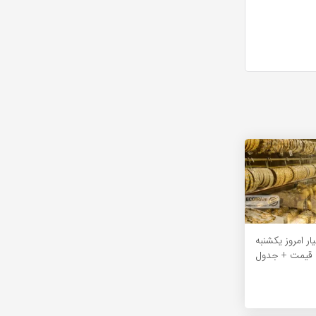
مت طلای 18عیار امروز یکشنبه
ش قیمت + جدول