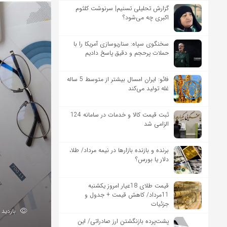
گزارش تحلیلی تسنیم| سرنوشت کلثوم
اکبری چه می‌شود؟
سخنگوی سپاه: سناریوسازی آمریکا را با
حملات پرحجم‌‌ و دقیق‌ پاسخ دادیم
فائو: ایران امسال بیشتر از متوسط 5 ساله
غله تولید می‌کند
ثبت قیمت کالا و خدمات در سامانه 124
الزامی شد
برنده‌ و بازنده بازارها در نیمه مرداد/ طلا،
دلار یا بورس؟
قیمت طلای 18عیار امروز یکشنبه
11مرداد/ کاهش قیمت + جدول و
جزئیات
بازدید 179
پشت‌پرده بازنگشتن ارز صادراتی/ این