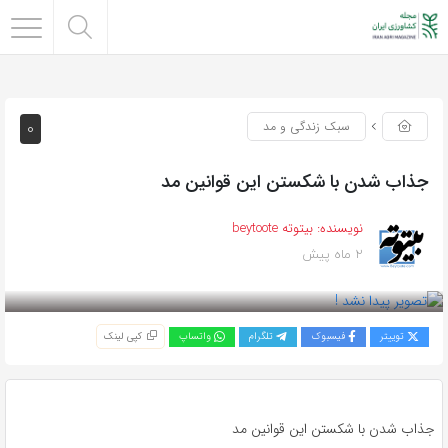
0
سبک زندگی و مد
جذاب شدن با شکستن این قوانین مد
نویسنده:
بیتوته beytoote
2 ماه پیش
بازدید 91
توییتر
فیسبوک
تلگرام
واتساپ
کپی لینک
جذاب شدن با شکستن این قوانین مد