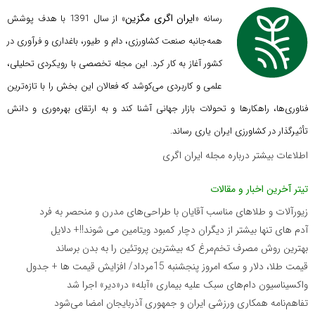
ایران اگری مگزین
رسانه «
» از سال 1391 با هدف پوشش
همه‌جانبه صنعت کشاورزی، دام و طیور، باغداری و فرآوری در
کشور آغاز به کار کرد. این مجله تخصصی با رویکردی تحلیلی،
علمی و کاربردی می‌کوشد که
فعالان این بخش را با تازه‌ترین
فناوری‌ها، راهکارها و تحولات بازار جهانی آشنا کند و به ارتقای بهره‌وری و دانش
تأثیرگذار در کشاورزی ایران یاری رساند.
اطلاعات بیشتر درباره مجله ایران اگری
تیتر آخرین اخبار و مقالات
زیورآلات و طلاهای مناسب آقایان با طراحی‌های مدرن و منحصر به فرد
آدم های تنها بیشتر از دیگران دچار کمبود ویتامین می شوند!!+ دلایل
بهترین روش مصرف تخم‌مرغ که بیشترین پروتئین را به بدن برساند
قیمت طلا، دلار و سکه امروز پنجشنبه 15مرداد/ افزایش قیمت ها + جدول
واکسیناسیون دام‌های سبک علیه بیماری «آبله» در«دیر» اجرا شد
تفاهم‌نامه همکاری ورزشی ایران و جمهوری آذربایجان امضا می‌شود