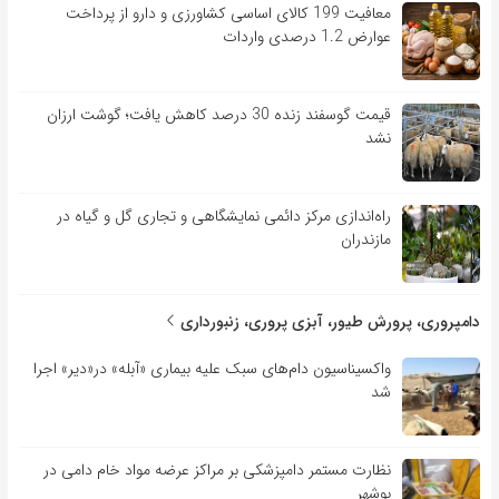
معافیت 199 کالای اساسی کشاورزی و دارو از پرداخت
عوارض 1.2 درصدی واردات
قیمت گوسفند زنده 30 درصد کاهش یافت؛ گوشت ارزان
نشد
راه‌اندازی مرکز دائمی نمایشگاهی و تجاری گل و گیاه در
مازندران
دامپروری، پرورش طیور، آبزی پروری، زنبورداری
واکسیناسیون دام‌های سبک علیه بیماری «آبله» در«دیر» اجرا
شد
نظارت مستمر دامپزشکی بر مراکز عرضه مواد خام دامی در
بوشهر