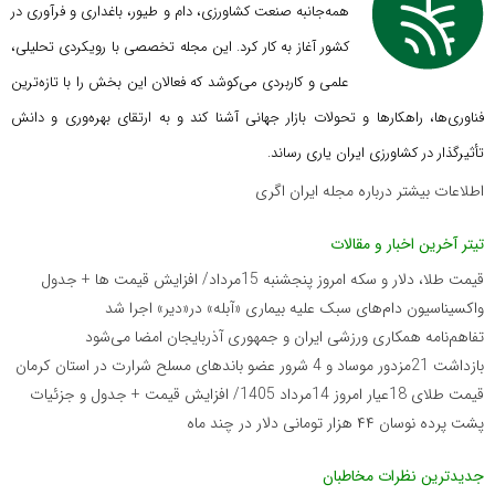
همه‌جانبه صنعت کشاورزی، دام و طیور، باغداری و فرآوری در
کشور آغاز به کار کرد. این مجله تخصصی با رویکردی تحلیلی،
علمی و کاربردی می‌کوشد که
فعالان این بخش را با تازه‌ترین
فناوری‌ها، راهکارها و تحولات بازار جهانی آشنا کند و به ارتقای بهره‌وری و دانش
تأثیرگذار در کشاورزی ایران یاری رساند.
اطلاعات بیشتر درباره مجله ایران اگری
تیتر آخرین اخبار و مقالات
قیمت طلا، دلار و سکه امروز پنجشنبه 15مرداد/ افزایش قیمت ها + جدول
واکسیناسیون دام‌های سبک علیه بیماری «آبله» در«دیر» اجرا شد
تفاهم‌نامه همکاری ورزشی ایران و جمهوری آذربایجان امضا می‌شود
بازداشت 21مزدور موساد و 4 شرور عضو باندهای مسلح شرارت در استان کرمان
قیمت طلای 18عیار امروز 14مرداد 1405/ افزایش قیمت + جدول و جزئیات
پشت پرده نوسان ۴۴ هزار تومانی دلار در چند ماه
جدیدترین نظرات مخاطبان