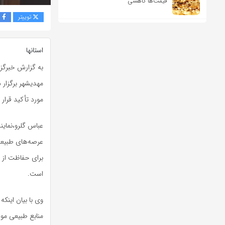
قیمت‌ها کاهشی
توییتر
ف
استانها
به گزارش خبرگزا
مهدیشهر برگزار
مورد تأکید قرار
عباس گلرو،نماین
عرصه‌های طبیعی 
برای حفاظت از 
است.
وی با بیان اینک
منابع طبیعی موض