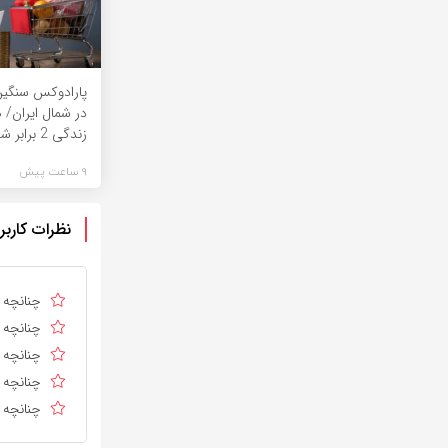
پارادوکس سنگین 
در شمال ایران/ 
زندگی 2 برابر ‌شد
9 ساعت پیش
نظرات کاربر
چنانچه د
چنانچه د
چنانچه ا
چنانچه د
چنانچه د