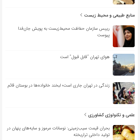
منابع طبیعی و محیط زیست
رییس سازمان حفاظت محیط‌زیست به پویش جان‌فدا
پیوست
هوای تهران “قابل قبول” است
زندگی در تهران جاری است؛ لبخند خانواده‌ها در بوستان قائم
علمی و تکنولوژی کشاورزی
بحران قیمت سیب‌زمینی: نوسانات مرموز و سایه‌های پنهان در
تولید داخلی تراریخته