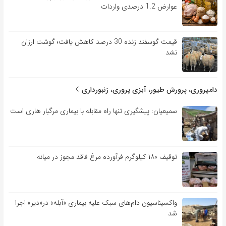
عوارض 1.2 درصدی واردات
قیمت گوسفند زنده 30 درصد کاهش یافت؛ گوشت ارزان
نشد
دامپروری، پرورش طیور، آبزی پروری، زنبورداری
سمیعیان: پیشگیری تنها راه مقابله با بیماری مرگبار هاری است
توقیف ۱۸۰ کیلوگرم فرآورده مرغ فاقد مجوز در میانه
واکسیناسیون دام‌های سبک علیه بیماری «آبله» در«دیر» اجرا
شد