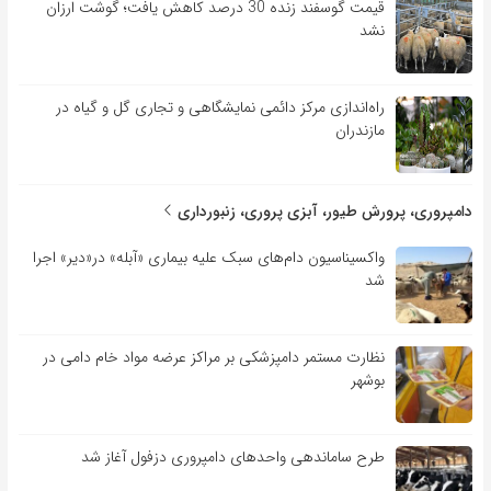
قیمت گوسفند زنده 30 درصد کاهش یافت؛ گوشت ارزان
نشد
راه‌اندازی مرکز دائمی نمایشگاهی و تجاری گل و گیاه در
مازندران
دامپروری، پرورش طیور، آبزی پروری، زنبورداری
واکسیناسیون دام‌های سبک علیه بیماری «آبله» در«دیر» اجرا
شد
نظارت مستمر دامپزشکی بر مراکز عرضه مواد خام دامی در
بوشهر
طرح ساماندهی واحدهای دامپروری دزفول آغاز شد