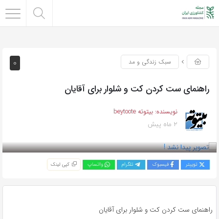
0
سبک زندگی و مد
راهنمای ست کردن کت و شلوار برای آقایان
نویسنده:
بیتوته beytoote
2 ماه پیش
بازدید 49
توییتر
فیسبوک
تلگرام
واتساپ
کپی لینک
راهنمای ست کردن کت و شلوار برای آقایان