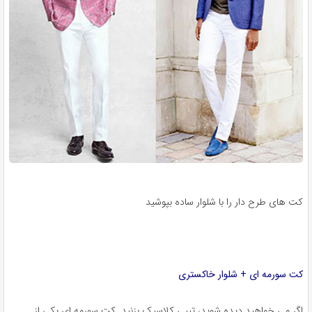
کت های طرح دار را با شلوار ساده بپوشید
کت سورمه ای + شلوار خاکستری
اگر می خواهید دیده شوید، تیپی کلاسیک بزنید. کت سورمه ای یکی از