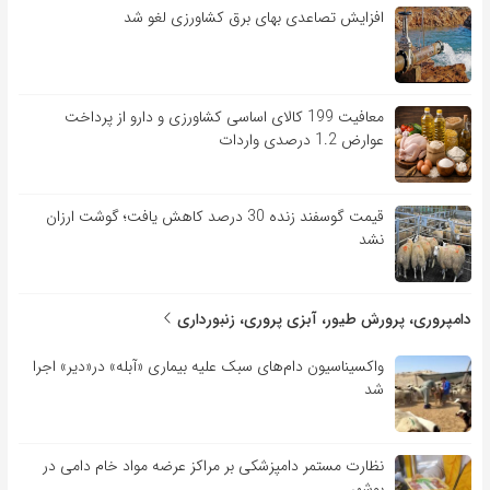
افزایش تصاعدی بهای برق کشاورزی لغو شد
معافیت 199 کالای اساسی کشاورزی و دارو از پرداخت
عوارض 1.2 درصدی واردات
قیمت گوسفند زنده 30 درصد کاهش یافت؛ گوشت ارزان
نشد
دامپروری، پرورش طیور، آبزی پروری، زنبورداری
واکسیناسیون دام‌های سبک علیه بیماری «آبله» در«دیر» اجرا
شد
نظارت مستمر دامپزشکی بر مراکز عرضه مواد خام دامی در
بوشهر