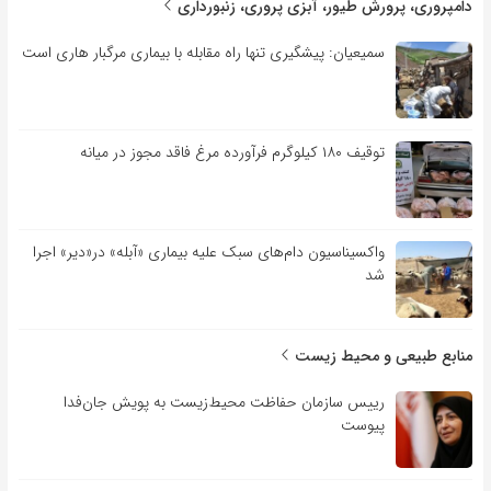
دامپروری، پرورش طیور، آبزی پروری، زنبورداری
سمیعیان: پیشگیری تنها راه مقابله با بیماری مرگبار هاری است
توقیف ۱۸۰ کیلوگرم فرآورده مرغ فاقد مجوز در میانه
واکسیناسیون دام‌های سبک علیه بیماری «آبله» در«دیر» اجرا
شد
منابع طبیعی و محیط زیست
رییس سازمان حفاظت محیط‌زیست به پویش جان‌فدا
پیوست