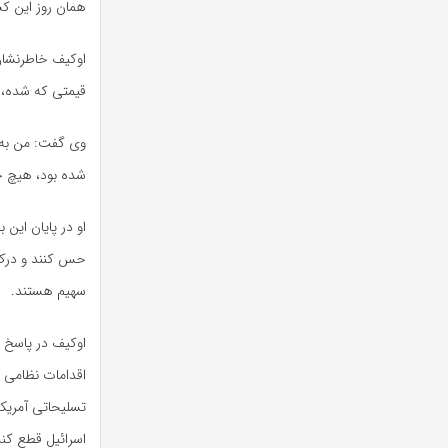
همان روز این کش
اوکیف خاطرنشان 
قیمتی که شده، ب
وی گفت: من به م
شده بود، هیچ چیز
او در پایان این
حس کنند و درک ن
سهیم هستند.
اوکیف در پاسخ ب
اقدامات نظامی ر
تسلیحاتی آمریکا
اسرائیل قطع کند