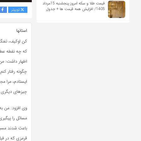
قیمت طلا و سکه امروز پنجشنبه 15مرداد
1405/ افزایش همه قیمت ها + جدول
توییتر
ف
استانها
کن اوکیف، تفنگد
که چه نقطه عطفی
اظهار داشت: من 
چگونه رفتار کنم.
ایستادم، مرا مج
چیزهای دیگری هم
وی افزود: من به
مسائل را پیگیری
باعث شدند مسیر
قرمزی که در فیل