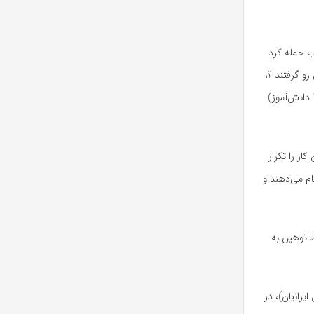
ب حمله کرد
و گرفتند ؟،
گفت: متأسفانه اتفاقی که در میناب افتاد (حمله موشکی آمریکا به مدرسه شجره طیبه و شهادت 157 دانش‌آموز)
ار را تکرار
ام می‌دهند و
ط توهین به
یرانیان)، در