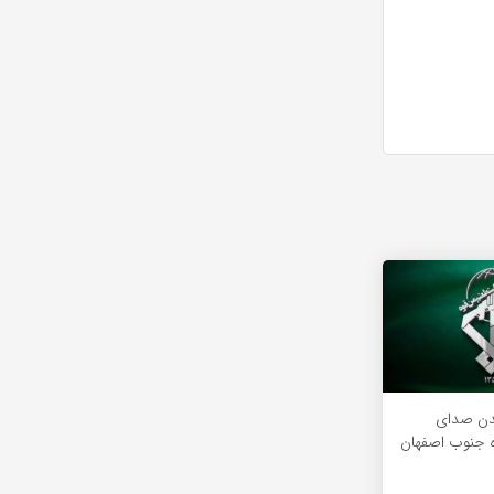
دن صدای
ه جنوب اصفهان