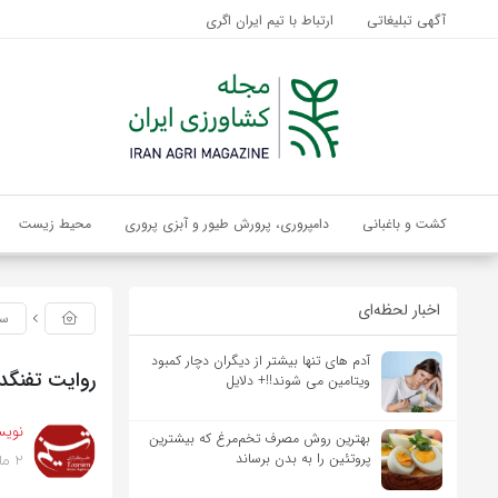
آگهی تبلیغاتی
ارتباط با تیم ایران اگری
کشت و باغبانی
دامپروری، پرورش طیور و آبزی پروری
محیط زیست
اخبار لحظه‌ای
سی
آدم های تنها بیشتر از دیگران دچار کمبود
روایت تفنگدا
ویتامین می شوند!!+ دلایل
نویس
بهترین روش مصرف تخم‌مرغ که بیشترین
2 ماه پیش
پروتئین را به بدن برساند