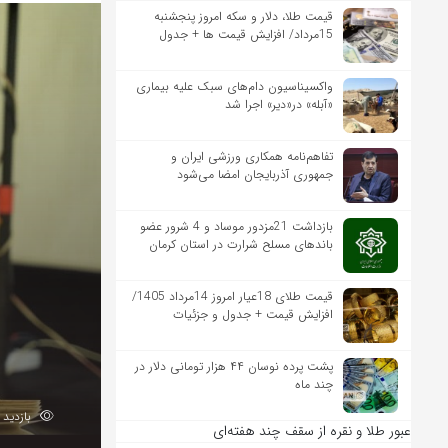
قیمت طلا، دلار و سکه امروز پنجشنبه
15مرداد/ افزایش قیمت ها + جدول
واکسیناسیون دام‌های سبک علیه بیماری
«آبله» در«دیر» اجرا شد
تفاهم‌نامه همکاری ورزشی ایران و
جمهوری آذربایجان امضا می‌شود
بازداشت 21مزدور موساد و 4 شرور عضو
باندهای مسلح شرارت در استان کرمان
قیمت طلای 18عیار امروز 14مرداد 1405/
افزایش قیمت + جدول و جزئیات
پشت پرده نوسان ۴۴ هزار تومانی دلار در
چند ماه
بازدید 40
عبور طلا و نقره از سقف چند هفته‌ای