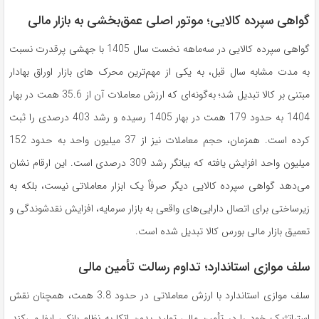
گواهی سپرده کالایی؛ موتور اصلی عمق‌بخشی به بازار مالی
گواهی سپرده کالایی در سه‌ماهه نخست سال 1405 با جهشی پرقدرت نسبت
به مدت مشابه سال قبل، به یکی از مهم‌ترین محرک های بازار اوراق بهادار
مبتنی بر کالا تبدیل شد؛ به‌گونه‌ای که ارزش معاملات آن از 35.6 همت در بهار
1404 به حدود 179 همت در بهار 1405 رسیده و رشد 403 درصدی را ثبت
کرده است. همزمان، حجم معاملات نیز از 37 میلیون واحد به حدود 152
میلیون واحد افزایش یافته که بیانگر رشد 309 درصدی است. این ارقام نشان
می‌دهد گواهی سپرده کالایی دیگر صرفاً یک ابزار معاملاتی نیست، بلکه به
زیرساختی برای اتصال دارایی‌های واقعی به بازار سرمایه، افزایش نقدشوندگی و
تعمیق بازار مالی بورس کالا تبدیل شده است.
سلف موازی استاندارد؛ تداوم رسالت تأمین مالی
سلف موازی استاندارد با ارزش معاملاتی در حدود 3.8 همت، همچنان نقش
استراتژیک خود را در تأمین مالی تولید بدون اتکا به نظام بانکی ایفا می‌کند.