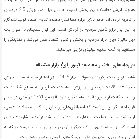
هرچند ارزش معاملات این بخش نسبت به سال قبل افت جزئی 2.5 درصدی
را تجربه کرده، اما حجم بالای قراردادها نشان‌دهنده تداوم اعتمادِ تولیدکنندگان
به این ابزار برای تأمین سرمایه در گردش است. این ابزار همچنان به عنوان یک
«پل مالی» میان بازار سرمایه و بخش واقعی اقتصاد عمل می‌کند و نقدینگی را
مستقیماً به قلبِ صنایع تولیدی تزریق می‌نماید.
قراردادهای اختیار معامله؛ تبلور بلوغ بازار مشتقه
شاید بتوان گفت رکورددار تحولات بهار 1405، بازار اختیار معامله است. جهش
خیره‌کننده 5728 درصدی در ارزش معاملات که آن را به سطح 3.4 همت
رساند، حکایت از تغییر ذائقه معامله‌گران دارد. افزایش 1761 درصدی در حجم
قراردادها، گویای آن است که استراتژی‌های پوشش ریسک و معاملات اهرمی،
از حاشیه به متنِ فعالیتِ حرفه‌ای‌ها آمده‌اند. این رشد فزاینده، نشان‌دهنده آن
است که بازار مشتقه بورس کالا دیگر بازاری برای آزمون و خطا نیست، بلکه به
ابزاری جدی برای مدیریتِ دقیقِ ریسک‌های قیمتی تبدیل شده است.