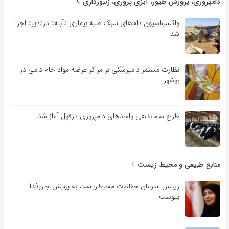
دامپروری، پرورش طیور، آبزی پروری، زنبورداری
واکسیناسیون دام‌های سبک علیه بیماری «آبله» در«دیر» اجرا
شد
نظارت مستمر دامپزشکی بر مراکز عرضه مواد خام دامی در
بوشهر
طرح ساماندهی واحدهای دامپروری دزفول آغاز شد
منابع طبیعی و محیط زیست
رییس سازمان حفاظت محیط‌زیست به پویش جان‌فدا
پیوست