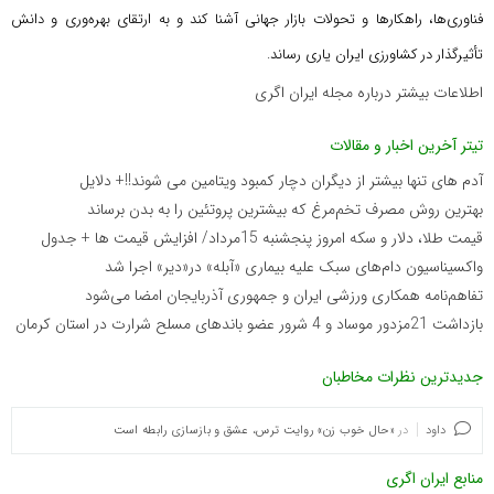
فناوری‌ها، راهکارها و تحولات بازار جهانی آشنا کند و به ارتقای بهره‌وری و دانش
تأثیرگذار در کشاورزی ایران یاری رساند.
اطلاعات بیشتر درباره مجله ایران اگری
تیتر آخرین اخبار و مقالات
آدم های تنها بیشتر از دیگران دچار کمبود ویتامین می شوند!!+ دلایل
بهترین روش مصرف تخم‌مرغ که بیشترین پروتئین را به بدن برساند
قیمت طلا، دلار و سکه امروز پنجشنبه 15مرداد/ افزایش قیمت ها + جدول
واکسیناسیون دام‌های سبک علیه بیماری «آبله» در«دیر» اجرا شد
تفاهم‌نامه همکاری ورزشی ایران و جمهوری آذربایجان امضا می‌شود
بازداشت 21مزدور موساد و 4 شرور عضو باندهای مسلح شرارت در استان کرمان
جدیدترین نظرات مخاطبان
داود
در
«حال خوب زن» روایت ترس، عشق و بازسازی رابطه است
منابع ایران اگری