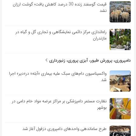
قیمت گوسفند زنده 30 درصد کاهش یافت؛ گوشت ارزان
نشد
راه‌اندازی مرکز دائمی نمایشگاهی و تجاری گل و گیاه در
مازندران
دامپروری، پرورش طیور، آبزی پروری، زنبورداری
واکسیناسیون دام‌های سبک علیه بیماری «آبله» در«دیر» اجرا
شد
نظارت مستمر دامپزشکی بر مراکز عرضه مواد خام دامی در
بوشهر
طرح ساماندهی واحدهای دامپروری دزفول آغاز شد