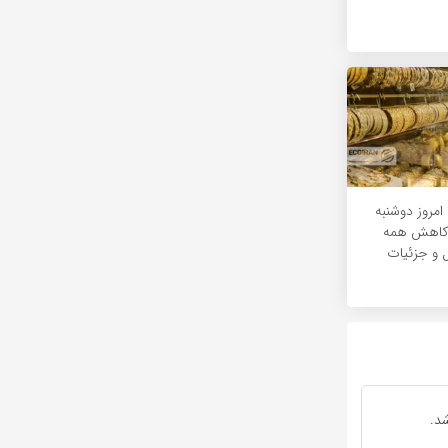
مروز دوشنبه
داد 1405/ کاهش همه
 و جزئیات
د.