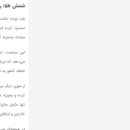
شمش طلا؛ را
باید توجه داشت
مسدود کرده است
مبادله، به‌منزل
این سیاست، ضمن 
می‌دهد که ارزش 
شفاف کشور به ث
از سوی دیگر، ور
کرده و به‌ویژه 
تنها مکمل سازوک
خارجی و ارتقای 
در مجموع، بهره