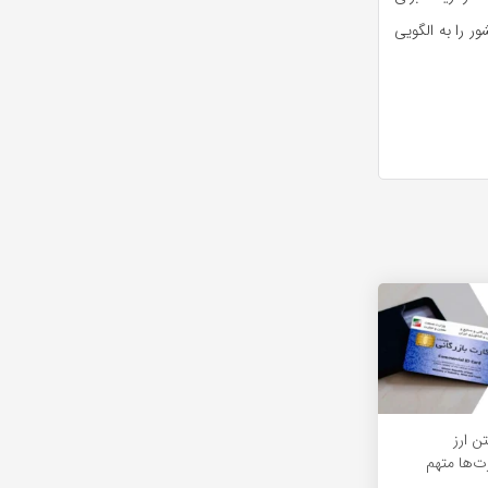
 را به الگویی
ن ارز
ت‌ها متهم