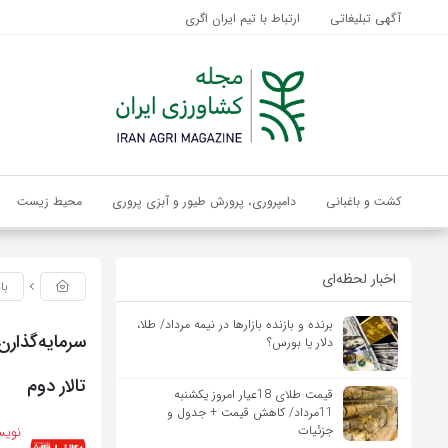
آگهی تبلیغاتی
ارتباط با تیم ایران اگری
کشت و باغبانی
دامپروری، پرورش طیور و آبزی پروری
محیط زیست
اخبار لحظه‌ای
با
برنده‌ و بازنده بازارها در نیمه مرداد/ طلا،
سرمایه‌گذارن 
دلار یا بورس؟
تالار دوم
قیمت طلای 18عیار امروز یکشنبه
11مرداد/ کاهش قیمت + جدول و
جزئیات
نویس