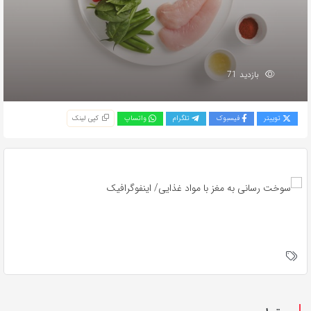
بازدید 71
توییتر
فیسبوک
تلگرام
واتساپ
کپی لینک