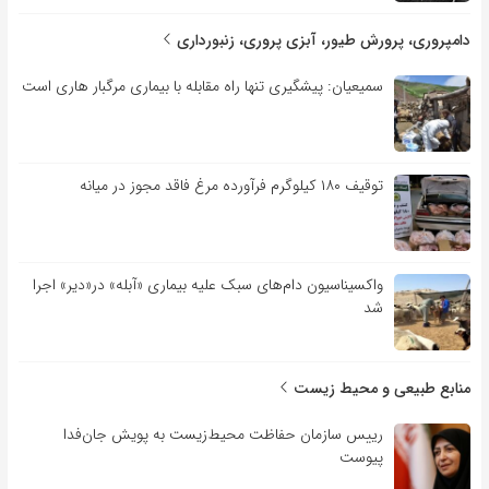
دامپروری، پرورش طیور، آبزی پروری، زنبورداری
سمیعیان: پیشگیری تنها راه مقابله با بیماری مرگبار هاری است
توقیف ۱۸۰ کیلوگرم فرآورده مرغ فاقد مجوز در میانه
واکسیناسیون دام‌های سبک علیه بیماری «آبله» در«دیر» اجرا
شد
منابع طبیعی و محیط زیست
رییس سازمان حفاظت محیط‌زیست به پویش جان‌فدا
پیوست