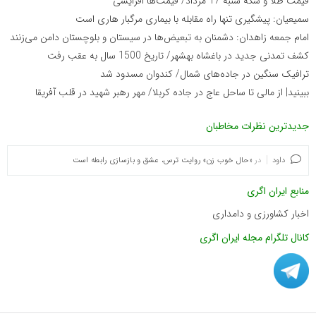
قیمت طلا و سکه شنبه 17 مرداد/ قیمت‌ها افزایشی
سمیعیان: پیشگیری تنها راه مقابله با بیماری مرگبار هاری است
امام جمعه زاهدان: دشمنان به تبعیض‌ها در سیستان و بلوچستان دامن می‌زنند
کشف تمدنی جدید در باغشاه بهشهر/ تاریخ 1500 سال به عقب رفت
ترافیک سنگین در جاده‌های شمال/ کندوان مسدود شد
ببینید| از مالی تا ساحل عاج در جاده کربلا/ مهر رهبر شهید در قلب آفریقا
جدیدترین نظرات مخاطبان
داود
در
«حال خوب زن» روایت ترس، عشق و بازسازی رابطه است
منابع ایران اگری
اخبار کشاورزی و دامداری
کانال تلگرام مجله ایران اگری