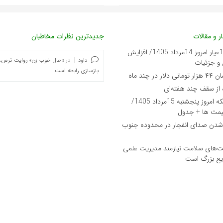
ر و مقالات
جدیدترین نظرات مخاطبان
قیمت طلای 18عیار امروز 14مرداد 1405/ افزایش
داود
در
«حال خوب زن» روایت ترس،
و جزئیات
بازسازی رابطه است
ر چند ماه
ه از سقف چند هفته‌ای
قیمت طلا و سکه امروز پنجشنبه 15مرداد 1405/
یمت ها + جدول
 شدن صدای انفجار در محدوده جنوب
‌های سلامت نیازمند مدیریت علمی
یع بزرگ است