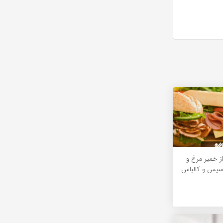
ز خمیر مرغ و
وسیس و کالباس