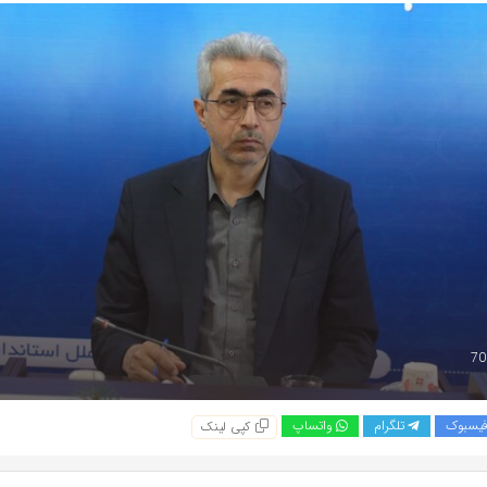
یسبوک
تلگرام
واتساپ
کپی لینک