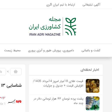
آگهی تبلیغاتی
ارتباط با تیم ایران اگری
کشت و باغبانی
دامپروری، پرورش طیور و آبزی پروری
محیط زیست
اخبار لحظه‌ای
دا
قیمت طلای 18عیار امروز 14مرداد 1405/
شناسایی ۱۳ کانون بیماری تب برفکی در لرستان
افزایش قیمت + جدول و جزئیات
نویس
پشت پرده نوسان ۴۴ هزار تومانی دلار در
1 ماه پیش
چند ماه