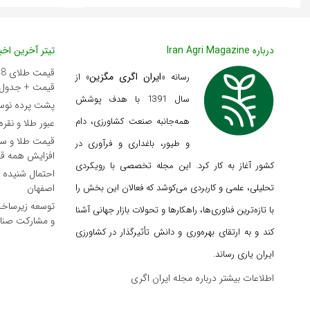
درباره Iran Agri Magazine
تیتر آخرین اخبا
ایران اگری مگزین
رسانه «
» از
قیمت + جدول 
سال 1391 با هدف پوشش
پشت پرده نوسان ۴۴ هزار تومانی دلار د
همه‌جانبه صنعت کشاورزی، دام
عبور طلا و نقر
و طیور، باغداری و فرآوری در
افزایش همه ق
کشور آغاز به کار کرد. این مجله تخصصی با رویکردی
احتمال شنیده
تحلیلی، علمی و کاربردی می‌کوشد که
فعالان این بخش را
اصفهان
توسعه زیرساخت
با تازه‌ترین فناوری‌ها، راهکارها و تحولات بازار جهانی آشنا
و مشارکت صنا
کند و به ارتقای بهره‌وری و دانش تأثیرگذار در کشاورزی
ایران یاری رساند.
اطلاعات بیشتر درباره مجله ایران اگری