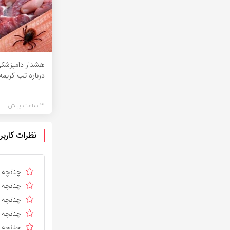
هشدار دامپزشکی
درباره تب کریمه
21 ساعت پیش
نظرات کاربر
چنانچه د
چنانچه د
چنانچه ا
چنانچه د
چنانچه د