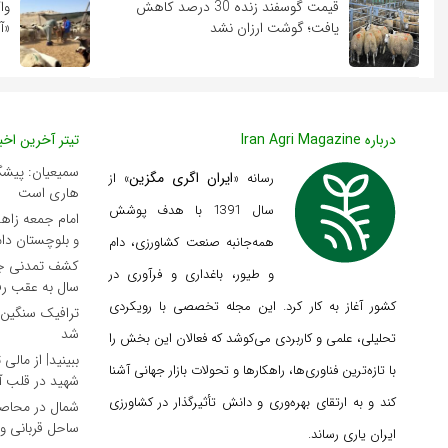
قیمت گوسفند زنده 30 درصد کاهش
وا
یافت؛ گوشت ارزان نشد
«آ
درباره Iran Agri Magazine
تیتر آخرین اخبا
سمیعیان: پیشگیر
ایران اگری مگزین
رسانه «
» از
هاری است
سال 1391 با هدف پوشش
امام جمعه زاه
و بلوچستان دام
همه‌جانبه صنعت کشاورزی، دام
و طیور، باغداری و فرآوری در
سال به عقب ر
کشور آغاز به کار کرد. این مجله تخصصی با رویکردی
ترافیک سنگین 
شد
تحلیلی، علمی و کاربردی می‌کوشد که
فعالان این بخش را
ببینید| از مالی
با تازه‌ترین فناوری‌ها، راهکارها و تحولات بازار جهانی آشنا
شهید در قلب آف
کند و به ارتقای بهره‌وری و دانش تأثیرگذار در کشاورزی
شمال در محاصر
ساحل قربانی و
ایران یاری رساند.