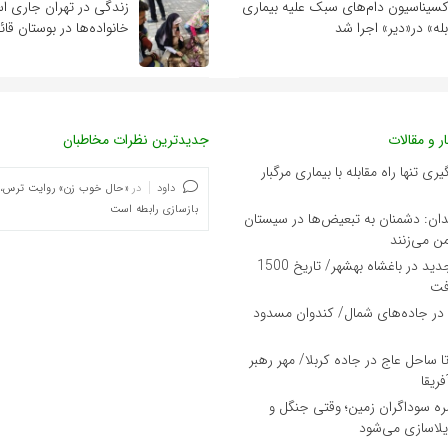
کسیناسیون دام‌های سبک علیه بیماری
زندگی در تهران جاری ا
بله» در«دیر» اجرا شد
خانواده‌ها در بوستان قائ
ر و مقالات
جدیدترین نظرات مخاطبان
ی تنها راه مقابله با بیماری مرگبار
داود
در
«حال خوب زن» روایت ترس،
بازسازی رابطه است
دان: دشمنان به تبعیض‌ها در سیستان
ن می‌زنند
کشف تمدنی جدید در باغشاه بهشهر/ تاریخ 1500
فت
در جاده‌های شمال/ کندوان مسدود
 تا ساحل عاج در جاده کربلا/ مهر رهبر
ریقا
ه سوداگران زمین؛ وقتی جنگل و
یلاسازی می‌شود