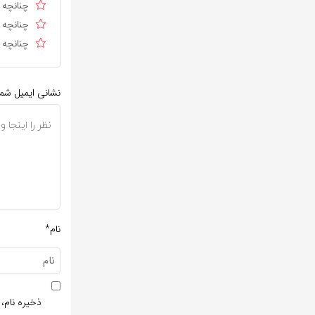
چنانچه ا
چنانچه د
چنانچه د
نشانی ایمیل شم
نام*
ذخیره نام، 