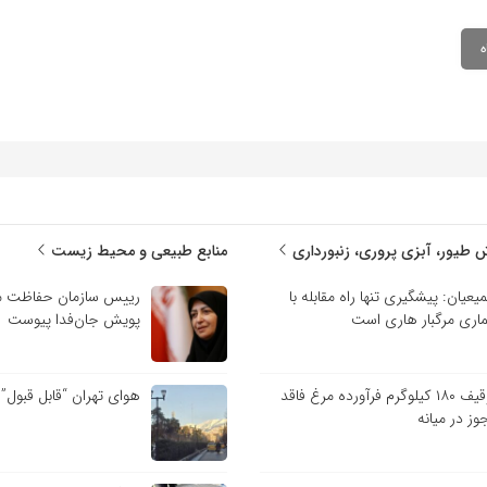
 طیور، آبزی پروری، زنبورداری
منابع طبیعی و محیط زیست
یعیان: پیشگیری تنها راه مقابله با
رییس سازمان حفاظت م
ماری مرگبار هاری است
پویش جان‌فدا پیوست
توقیف ۱۸۰ کیلوگرم فرآورده مرغ فاقد
هوای تهران “قابل قبول”
وز در میانه