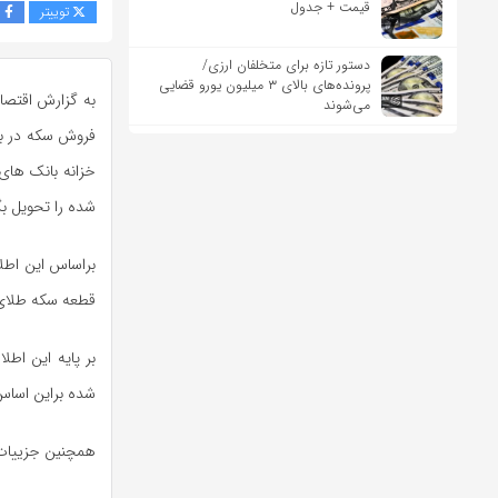
قیمت + جدول
توییتر
ف
دستور تازه برای متخلفان ارزی/
پرونده‌های بالای ۳ میلیون یورو قضایی
می‌شوند
فروش سکه در بور
خزانه بانک های 
شده را تحویل بگ
قطعه سکه طلای ر
بر پایه این اط
شده براین اسا
همچنین جزییات 