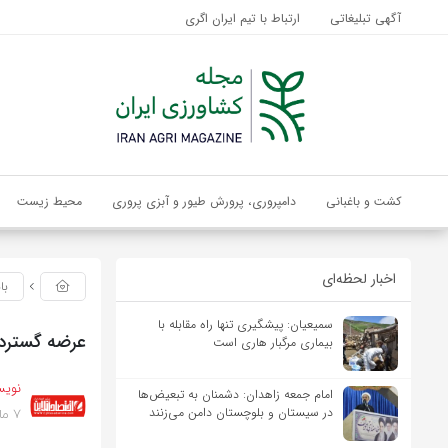
آگهی تبلیغاتی
ارتباط با تیم ایران اگری
کشت و باغبانی
دامپروری، پرورش طیور و آبزی پروری
محیط زیست
اخبار لحظه‌ای
با
سمیعیان: پیشگیری تنها راه مقابله با
عرضه گسترده ۵۰۰ هزار سکه طلای ربع بهار آزادی در ب
بیماری مرگبار هاری است
نویس
امام جمعه زاهدان: دشمنان به تبعیض‌ها
7 ماه پیش
در سیستان و بلوچستان دامن می‌زنند