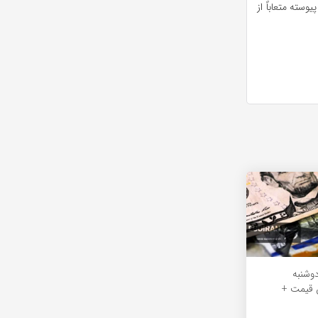
سته متعاباً از
دوشنبه
ش قیمت +