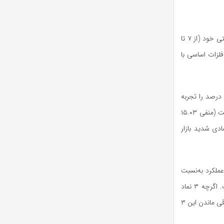
در نخستین بازه زمانی، یعنی از زمان بازگشایی بازار پس از جنگ تا رسیدن شاخص کل به کف قیمتی خود (از ۷ تا
ی صنعت فلزات اساسی با
طبق بررسی‌ها، ۱۷ نماد (حدود ۳۳ درصد از کل نماد‌های صنعت فلزات اساسی) افتی بیش از ۱۱.۷ درصد را تجربه
کردند. از جمله این نماد‌ها می‌توان به فصبا (منفی ۱۵.۳۲ درصد)، فباهنر (منفی ۱۵.۲۲ درصد)، فنفت (منفی ۱۵.۰۳
اعتمادی شدید بازار
نها عملکرد به‌نسبت
بهتری داشتند. برای نمونه فولای ۲.۲۵ درصد، فایرا ۳.۹۵ درصد و فافق ۵.۲۶ درصد کاهش یافت. اگرچه ۳ نماد
فسدید، فوکا و فافزا نیز به ترتیب بدون افت، ۰.۹۲ درصد و ۴.۶ درصد افت را تجربه کردند باید به باقی ماندن این ۳