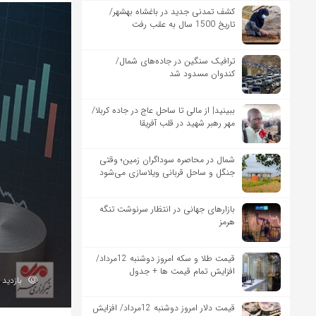
کشف تمدنی جدید در باغشاه بهشهر/
تاریخ 1500 سال به عقب رفت
ترافیک سنگین در جاده‌های شمال/
کندوان مسدود شد
ببینید| از مالی تا ساحل عاج در جاده کربلا/
مهر رهبر شهید در قلب آفریقا
شمال در محاصره سوداگران زمین؛ وقتی
جنگل و ساحل قربانی ویلاسازی می‌شود
بازارهای جهانی در انتظار سرنوشت تنگه
هرمز
قیمت طلا و سکه امروز دوشنبه 12مرداد/
افزایش تمام قیمت ها + جدول
بازدید 145
قیمت دلار امروز دوشنبه 12مرداد/ افزایش