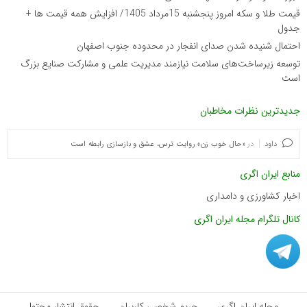
قیمت طلا و سکه امروز پنجشنبه 15مرداد 1405/ افزایش همه قیمت ها +
جدول
احتمال شنیده شدن صدای انفجار در محدوده جنوب اصفهان
توسعه زیرساخت‌های سلامت نیازمند مدیریت علمی و مشارکت صنایع بزرگ
است
جدیدترین نظرات مخاطبان
داود
در
«حال خوب زن» روایت ترس، عشق و بازسازی رابطه است
منابع ایران اگری
اخبار کشاورزی و دامداری
کانال تلگرام مجله ایران اگری
مجله ایران اگری
حریم شخصی کاربران
حقوق انتشار محتوا