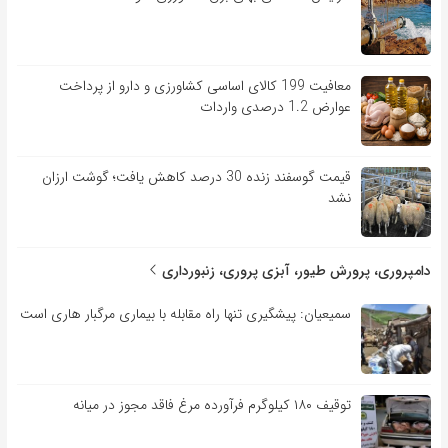
معافیت 199 کالای اساسی کشاورزی و دارو از پرداخت
عوارض 1.2 درصدی واردات
قیمت گوسفند زنده 30 درصد کاهش یافت؛ گوشت ارزان
نشد
دامپروری، پرورش طیور، آبزی پروری، زنبورداری
سمیعیان: پیشگیری تنها راه مقابله با بیماری مرگبار هاری است
توقیف ۱۸۰ کیلوگرم فرآورده مرغ فاقد مجوز در میانه