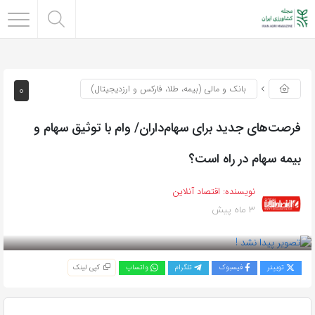
0
بانک و مالی (بیمه، طلا، فارکس و ارزدیجیتال)
فرصت‌های جدید برای سهام‌داران/ وام با توثیق سهام و
بیمه سهام در راه است؟
نویسنده:
اقتصاد آنلاین
3 ماه پیش
بازدید 48
توییتر
فیسبوک
تلگرام
واتساپ
کپی لینک