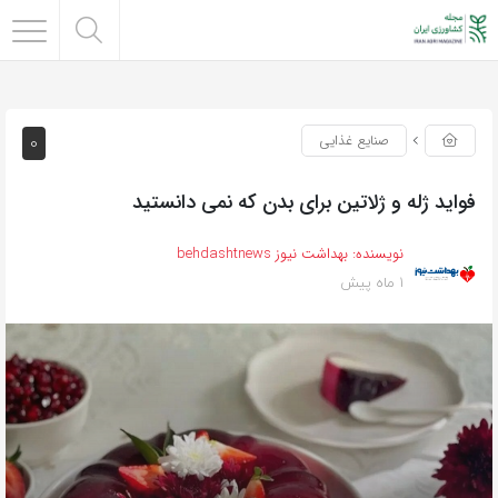
0
صنایع غذایی
فواید ژله و ژلاتین برای بدن که نمی دانستید
نویسنده:
بهداشت نیوز behdashtnews
1 ماه پیش