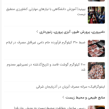
ببینید| آموزش دانشگاهی با نیازهای مهارتی کشاورزی منطبق
نیست
دامپروری، پرورش طیور، آبزی پروری، زنبورداری
ضبط ۳۱۰ کیلوگرم فرآورده خام دامی غیرقابل مصرف در ایلام
۲۰۰ کیلوگرم گوشت فاسد و تاریخ‌گذشته در نصیرشهر معدوم
شد
اینفوگرافیک؛ سرانه مصرف آبزیان در آذربایجان شرقی
منابع طبیعی و محیط زیست
رییس سازمان حفاظت محیط‌زیست به پویش جان‌فدا