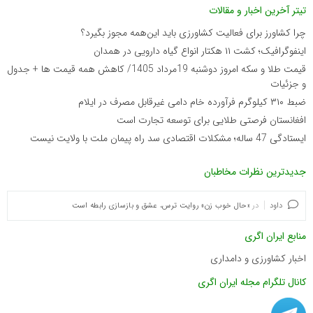
تیتر آخرین اخبار و مقالات
چرا کشاورز برای فعالیت کشاورزی باید این‌همه مجوز بگیرد؟
اینفوگرافیک؛ کشت ۱۱ هکتار انواع گیاه دارویی در همدان
قیمت طلا و سکه امروز دوشنبه 19مرداد 1405/ کاهش همه قیمت ها + جدول
و جزئیات
ضبط ۳۱۰ کیلوگرم فرآورده خام دامی غیرقابل مصرف در ایلام
افغانستان فرصتی طلایی برای توسعه تجارت است
ایستادگی 47 ساله؛ مشکلات اقتصادی سد راه پیمان ملت با ولایت نیست
جدیدترین نظرات مخاطبان
داود
در
«حال خوب زن» روایت ترس، عشق و بازسازی رابطه است
منابع ایران اگری
اخبار کشاورزی و دامداری
کانال تلگرام مجله ایران اگری